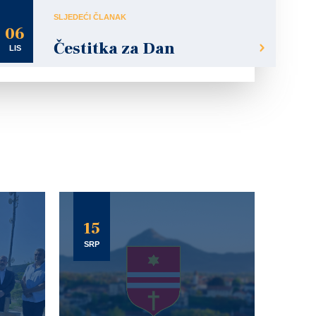
SLJEDEĆI ČLANAK
06
Čestitka za Dan
LIS
15
SRP