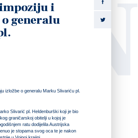
LI
mpoziju i
 o generalu
l.
ko Slivarić pl. Heldenburški koji je bio
g graničarskoj obitelji u kojoj je
dišnjem ratu dodijelila Austrijska
krenuo je stopama svog oca te je nakon
rije u Vojnoj krajini.