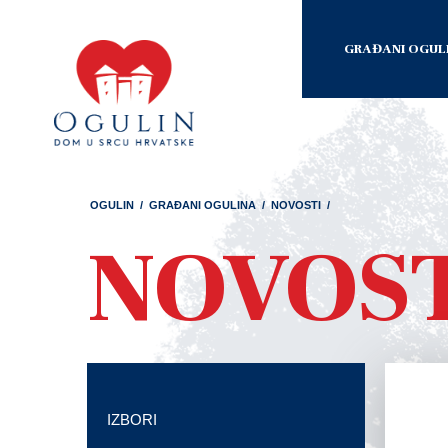
GRAĐANI OGUL
OGULIN
/
GRAĐANI OGULINA
/
NOVOSTI
/
NOVOS
IZBORI