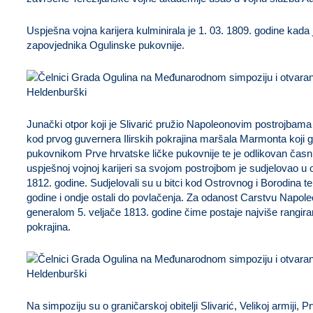
Uspješna vojna karijera kulminirala je 1. 03. 1809. godine kada 
zapovjednika Ogulinske pukovnije.
Junački otpor koji je Slivarić pružio Napoleonovim postrojbam
kod prvog guvernera Ilirskih pokrajina maršala Marmonta koji g
pukovnikom Prve hrvatske ličke pukovnije te je odlikovan časn
uspješnoj vojnoj karijeri sa svojom postrojbom je sudjelovao u 
1812. godine. Sudjelovali su u bitci kod Ostrovnog i Borodina t
godine i ondje ostali do povlačenja. Za odanost Carstvu Napole
generalom 5. veljače 1813. godine čime postaje najviše rangiran
pokrajina.
Na simpoziju su o graničarskoj obitelji Slivarić, Velikoj armiji, 