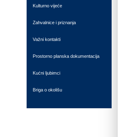
Kulturno vijeće
Zahvalnice i priznanja
Važni kontakti
Prostorno planska dokumentacija
Kućni ljubimci
Briga o okolišu