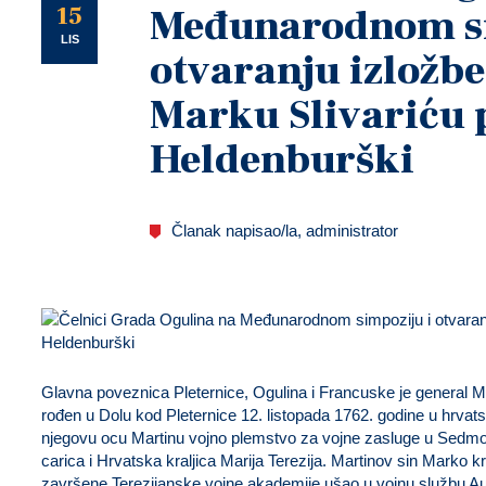
U
15
Međunarodnom si
LIS
otvaranju izložbe
Marku Slivariću p
Heldenburški
Članak napisao/la, administrator
Glavna poveznica Pleternice, Ogulina i Francuske je general Mar
rođen u Dolu kod Pleternice 12. listopada 1762. godine u hrvatsko
njegovu ocu Martinu vojno plemstvo za vojne zasluge u Sedmogo
carica i Hrvatska kraljica Marija Terezija. Martinov sin Marko 
završene Terezijanske vojne akademije ušao u vojnu službu Aust