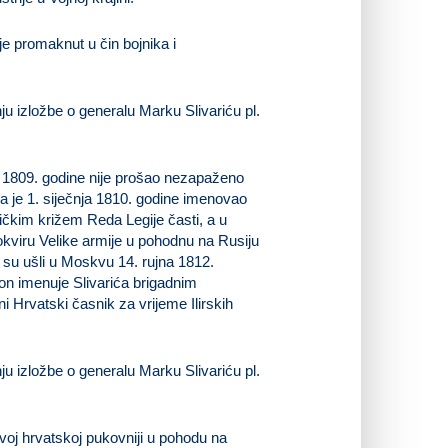
je promaknut u čin bojnika i
a 1809. godine nije prošao nezapaženo
a je 1. siječnja 1810. godine imenovao
ičkim križem Reda Legije časti, a u
okviru Velike armije u pohodnu na Rusiju
e su ušli u Moskvu 14. rujna 1812.
on imenuje Slivarića brigadnim
i Hrvatski časnik za vrijeme Ilirskih
Prvoj hrvatskoj pukovniji u pohodu na