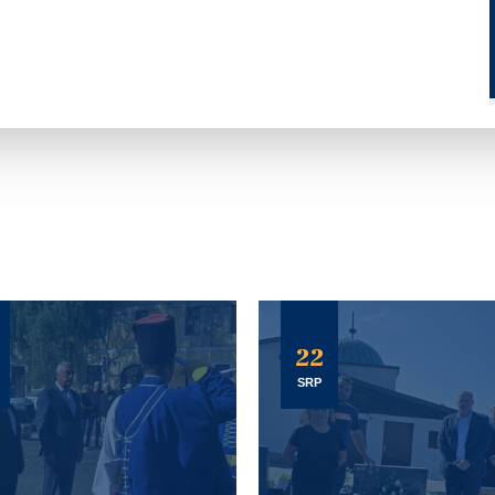
22
SRP