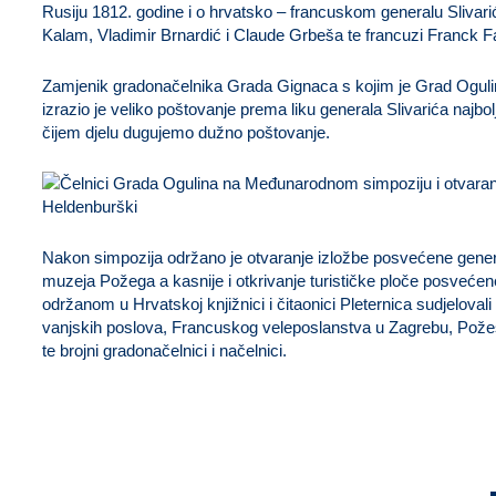
Rusiju 1812. godine i o hrvatsko – francuskom generalu Slivarić
Kalam, Vladimir Brnardić i Claude Grbeša te francuzi Franck F
Zamjenik gradonačelnika Grada Gignaca s kojim je Grad Ogulin p
izrazio je veliko poštovanje prema liku generala Slivarića najb
čijem djelu dugujemo dužno poštovanje.
Nakon simpozija održano je otvaranje izložbe posvećene gene
muzeja Požega a kasnije i otkrivanje turističke ploče posvećen
održanom u Hrvatskoj knjižnici i čitaonici Pleternica sudjelova
vanjskih poslova, Francuskog veleposlanstva u Zagrebu, Pože
te brojni gradonačelnici i načelnici.