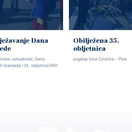
ježavanje Dana
Obilježena 35.
jede
obljetnica
inske zahvalnosti, Dana
pogibije Ivice Cindrića – Pive
ih branitelja i 31. obljetniceVRO