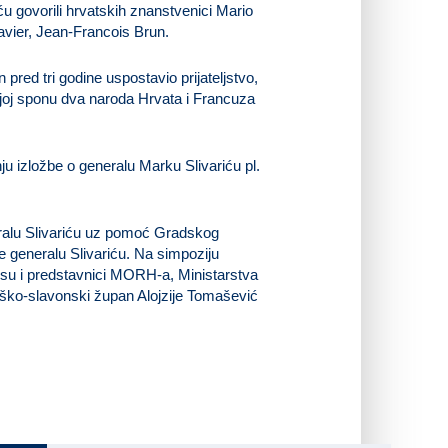
u govorili hrvatskih znanstvenici Mario
avier, Jean-Francois Brun.
red tri godine uspostavio prijateljstvo,
oljoj sponu dva naroda Hrvata i Francuza
ralu Slivariću uz pomoć Gradskog
e generalu Slivariću. Na simpoziju
li su i predstavnici MORH-a, Ministarstva
ško-slavonski župan Alojzije Tomašević