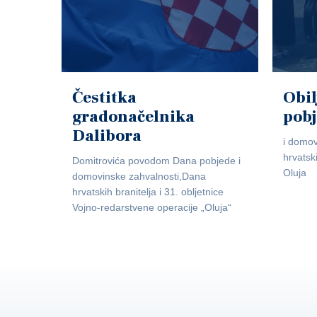
Čestitka
Obil
gradonačelnika
pob
Dalibora
i domov
hrvatsk
Domitrovića povodom Dana pobjede i
Oluja
domovinske zahvalnosti,Dana
hrvatskih branitelja i 31. obljetnice
Vojno-redarstvene operacije „Oluja“