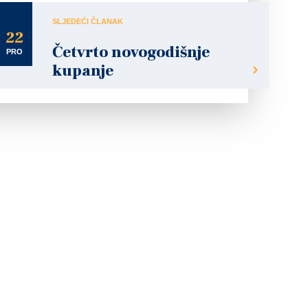
SLJEDEĆI ČLANAK
22
Četvrto novogodišnje
PRO
kupanje