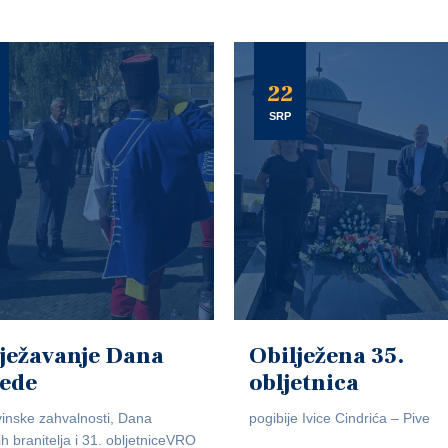
22
SRP
ježavanje Dana
Obilježena 35.
jede
obljetnica
inske zahvalnosti, Dana
pogibije Ivice Cindrića – Pive
ih branitelja i 31. obljetniceVRO