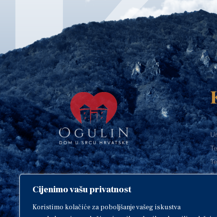
Ur
Te
Te
E-
Cijenimo vašu privatnost
O
Copyright © 2018. Grad Ogulin,
sva prava pridržana.
I
Koristimo kolačiće za poboljšanje vašeg iskustva