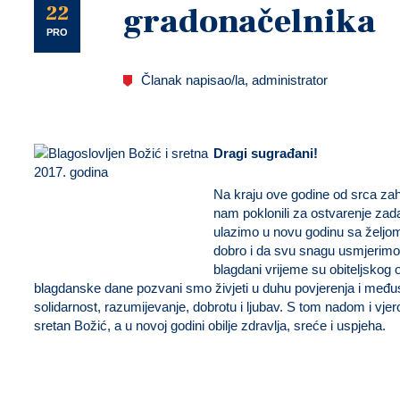
U
22
gradonačelnika
PRO
Članak napisao/la, administrator
Dragi sugrađani!
Na kraju ove godine od srca zahv
nam poklonili za ostvarenje zada
ulazimo u novu godinu sa željom d
dobro i da svu snagu usmjerimo
blagdani vrijeme su obiteljskog o
blagdanske dane pozvani smo živjeti u duhu povjerenja i međ
solidarnost, razumijevanje, dobrotu i ljubav. S tom nadom i vje
sretan Božić, a u novoj godini obilje zdravlja, sreće i uspjeha.