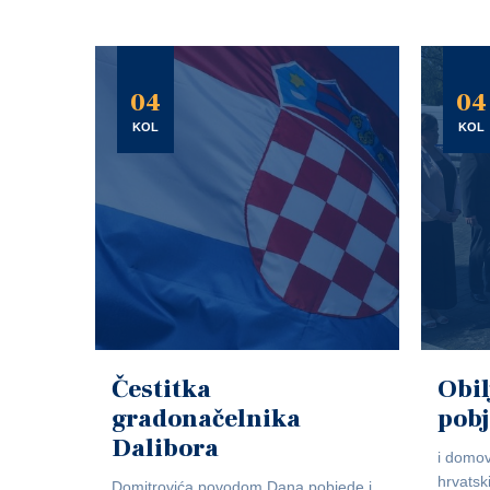
04
04
KOL
KOL
Čestitka
Obil
gradonačelnika
pob
Dalibora
i domov
hrvatsk
Domitrovića povodom Dana pobjede i