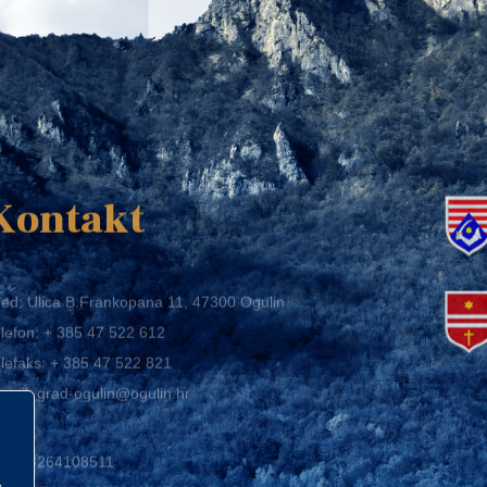
K
Kontakt
ed: Ulica B.Frankopana 11, 47300 Ogulin
lefon:
+ 385 47 522 612
lefaks:
+ 385 47 522 821
mail:
grad-ogulin@ogulin.hr
IB: 58264108511
BAN: HR1424020061829700009