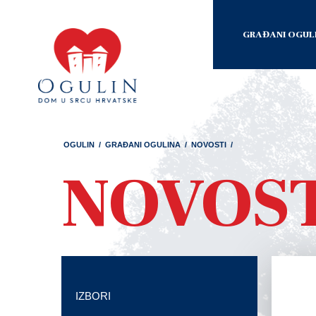
GRAĐANI OGUL
OGULIN
/
GRAĐANI OGULINA
/
NOVOSTI
/
NOVOS
IZBORI