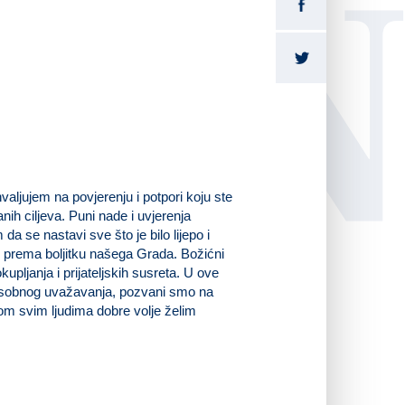
LI
aljujem na povjerenju i potpori koju ste
nih ciljeva. Puni nade i uvjerenja
a se nastavi sve što je bilo lijepo i
 prema boljitku našega Grada. Božićni
kupljanja i prijateljskih susreta. U ove
usobnog uvažavanja, pozvani smo na
rom svim ljudima dobre volje želim
Vaš gradonačelnik
Jure Turković