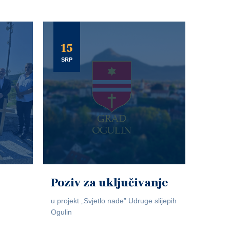
15
SRP
Poziv za uključivanje
u projekt „Svjetlo nade” Udruge slijepih
Ogulin