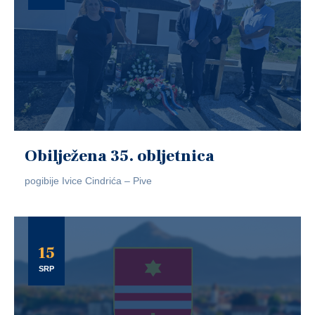
Obilježena 35. obljetnica
pogibije Ivice Cindrića – Pive
15
SRP