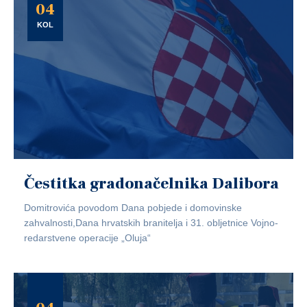
04
KOL
Čestitka gradonačelnika Dalibora
Domitrovića povodom Dana pobjede i domovinske
zahvalnosti,Dana hrvatskih branitelja i 31. obljetnice Vojno-
redarstvene operacije „Oluja“