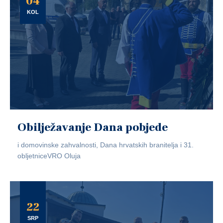
04
KOL
Obilježavanje Dana pobjede
i domovinske zahvalnosti, Dana hrvatskih branitelja i 31.
obljetniceVRO Oluja
22
SRP