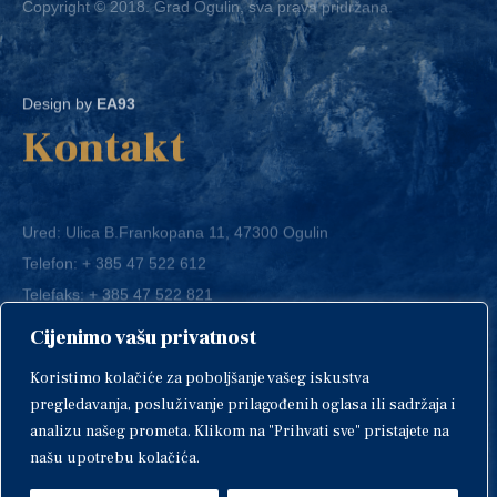
Design by
EA93
Kontakt
Ured: Ulica B.Frankopana 11, 47300 Ogulin
Telefon:
+ 385 47 522 612
Telefaks:
+ 385 47 522 821
E-mail:
grad-ogulin@ogulin.hr
Cijenimo vašu privatnost
OIB: 58264108511
Koristimo kolačiće za poboljšanje vašeg iskustva
IBAN: HR1424020061829700009
pregledavanja, posluživanje prilagođenih oglasa ili sadržaja i
analizu našeg prometa. Klikom na "Prihvati sve" pristajete na
našu upotrebu kolačića.