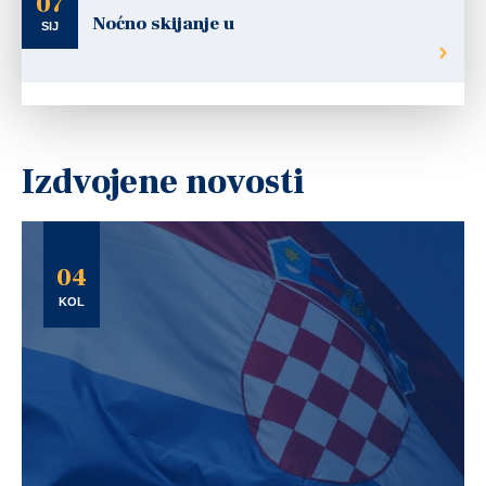
07
Noćno skijanje u
SIJ
Izdvojene novosti
04
KOL