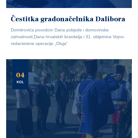
Čestitka gradonačelnika Dalibora
Domitrovića povodom Dana pobjede i domovinske
zahvalnosti,Dana hrvatskih branitelja i 31. obljetnice Vojno-
redarstvene operacije „Oluja“
04
KOL