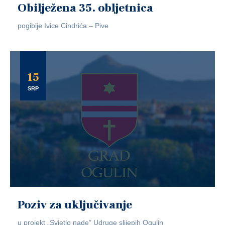
Obilježena 35. obljetnica
pogibije Ivice Cindrića – Pive
15
SRP
Poziv za uključivanje
u projekt „Svjetlo nade” Udruge slijepih Ogulin