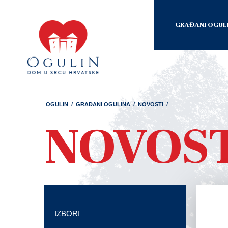
GRAĐANI OGUL
OGULIN
/
GRAĐANI OGULINA
/
NOVOSTI
/
NOVOS
IZBORI