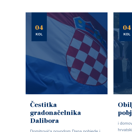
04
04
KOL
KOL
Čestitka
Obil
gradonačelnika
pob
Dalibora
i domov
hrvatsk
Domitrovića povodom Dana pobjede i