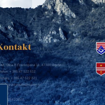
K
Kontakt
ed: Ulica B.Frankopana 11, 47300 Ogulin
lefon:
+ 385 47 522 612
lefaks:
+ 385 47 522 821
mail:
grad-ogulin@ogulin.hr
IB: 58264108511
BAN: HR1424020061829700009