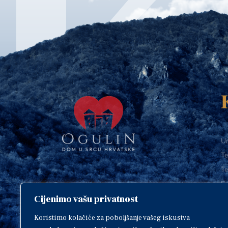
Ur
Te
Te
E-
Cijenimo vašu privatnost
O
Copyright © 2018. Grad Ogulin,
sva prava pridržana.
I
Koristimo kolačiće za poboljšanje vašeg iskustva