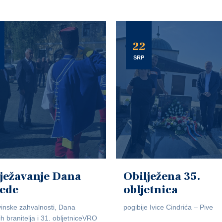
22
SRP
ježavanje Dana
Obilježena 35.
jede
obljetnica
inske zahvalnosti, Dana
pogibije Ivice Cindrića – Pive
ih branitelja i 31. obljetniceVRO