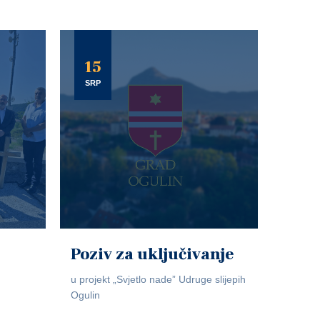
15
SRP
Poziv za uključivanje
u projekt „Svjetlo nade” Udruge slijepih
Ogulin