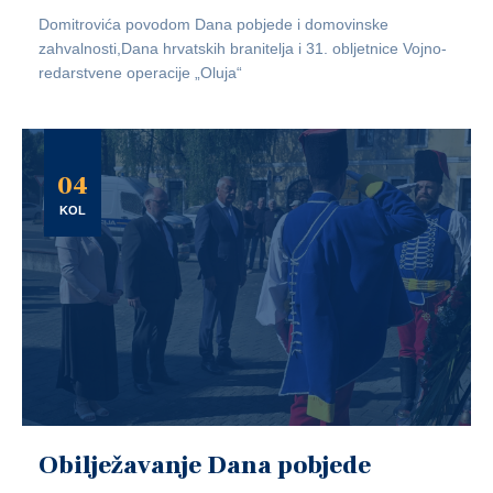
Domitrovića povodom Dana pobjede i domovinske
zahvalnosti,Dana hrvatskih branitelja i 31. obljetnice Vojno-
redarstvene operacije „Oluja“
04
KOL
Obilježavanje Dana pobjede