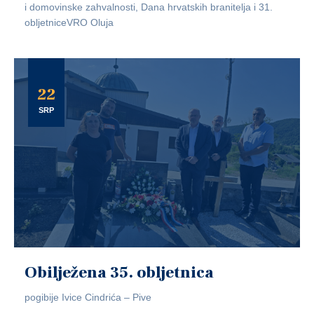
i domovinske zahvalnosti, Dana hrvatskih branitelja i 31.
obljetniceVRO Oluja
22
SRP
Obilježena 35. obljetnica
pogibije Ivice Cindrića – Pive