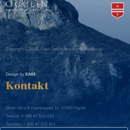
Copyright © 2018. Grad Ogulin, sva prava pridržana.
Design by
EA93
Kontakt
Ured: Ulica B.Frankopana 11, 47300 Ogulin
Telefon:
+ 385 47 522 612
Telefaks:
+ 385 47 522 821
E-mail:
grad-ogulin@ogulin.hr