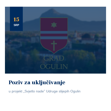
15
SRP
Poziv za uključivanje
u projekt „Svjetlo nade” Udruge slijepih Ogulin