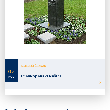
Bista prvog hrvatskog predsjednika
SLJEDEĆI ČLANAK
07
Frankopanski kaštel
KOL