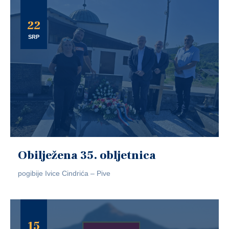
22
SRP
Obilježena 35. obljetnica
pogibije Ivice Cindrića – Pive
15