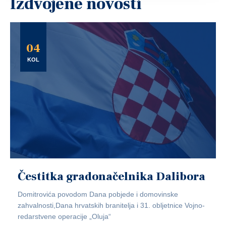
Izdvojene novosti
04
KOL
Čestitka gradonačelnika Dalibora
Domitrovića povodom Dana pobjede i domovinske
zahvalnosti,Dana hrvatskih branitelja i 31. obljetnice Vojno-
redarstvene operacije „Oluja“