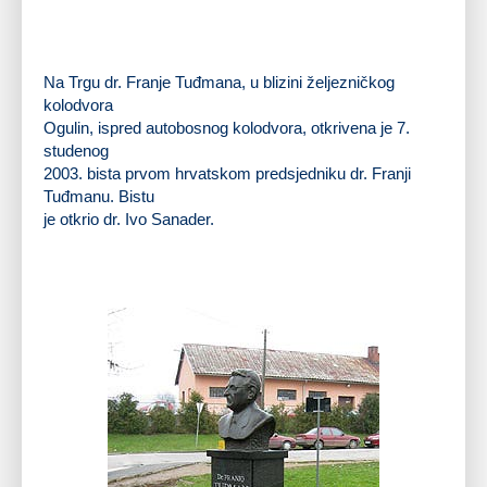
zajednice otkriva u Ogulinu 7. studenog 2003. bistu
prvog hrvatskog predsjednika dr. Franje Tuđmana.
Na Trgu dr. Franje Tuđmana, u blizini željezničkog
kolodvora
Ogulin, ispred autobosnog kolodvora, otkrivena je 7.
studenog
2003. bista
prvom hrvatskom predsjedniku dr. Franji
Tuđmanu
. Bistu
je otkrio dr. Ivo Sanader.