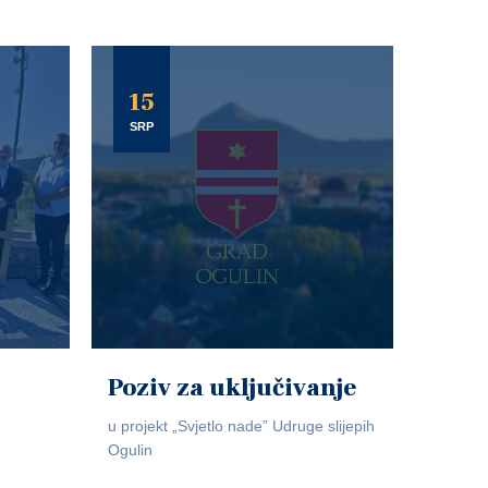
15
SRP
Poziv za uključivanje
u projekt „Svjetlo nade” Udruge slijepih
Ogulin