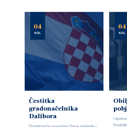
04
04
KOL
KOL
Čestitka
Obil
gradonačelnika
pob
Dalibora
i domov
hrvatsk
Domitrovića povodom Dana pobjede i