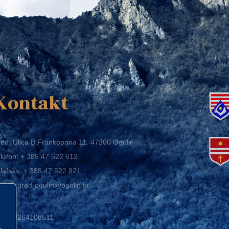
K
Kontakt
ed: Ulica B.Frankopana 11, 47300 Ogulin
lefon:
+ 385 47 522 612
lefaks:
+ 385 47 522 821
mail:
grad-ogulin@ogulin.hr
IB: 58264108511
BAN: HR1424020061829700009