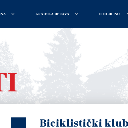
INA
GRADSKA UPRAVA
O OGULINU
TI
Biciklistički klu