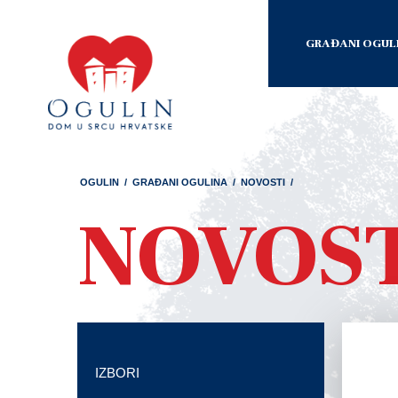
GRAĐANI OGUL
OGULIN
/
GRAĐANI OGULINA
/
NOVOSTI
/
NOVOS
IZBORI