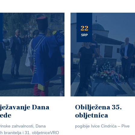
22
SRP
ježavanje Dana
Obilježena 35.
jede
obljetnica
inske zahvalnosti, Dana
pogibije Ivice Cindrića – Pive
ih branitelja i 31. obljetniceVRO