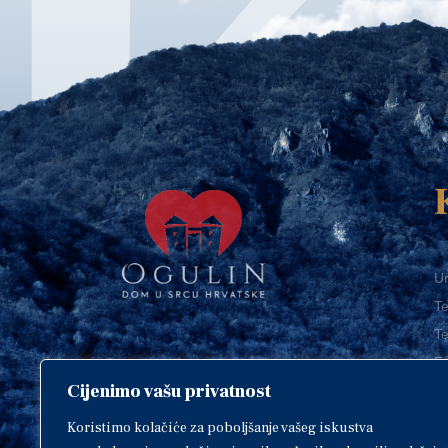
Ur
Te
Te
E-
Cijenimo vašu privatnost
O
Copyright © 2018. Grad Ogulin,
sva prava pridržana.
I
Koristimo kolačiće za poboljšanje vašeg iskustva