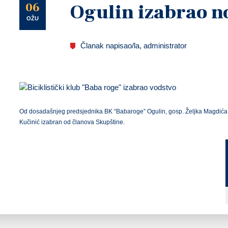
U
06
Ogulin izabrao n
OŽU
Članak napisao/la, administrator
Od dosadašnjeg predsjednika BK “Babaroge” Ogulin, gosp. Željka Magdića,
Kučinić izabran od članova Skupštine.