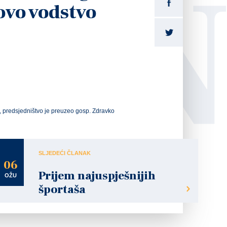
LI
ovo vodstvo
 predsjedništvo je preuzeo gosp. Zdravko
SLJEDEĆI ČLANAK
06
Prijem najuspješnijih
OŽU
športaša