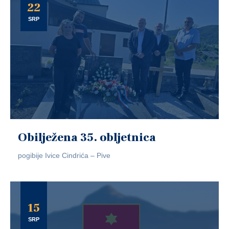
22
SRP
Obilježena 35. obljetnica
pogibije Ivice Cindrića – Pive
15
SRP