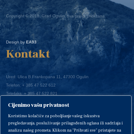
Copyright © 2018. Grad Ogulin, sva prava pridržana.
Design by
EA93
Kontakt
Ured: Ulica B.Frankopana 11, 47300 Ogulin
Telefon:
+ 385 47 522 612
Telefaks:
+ 385 47 522 821
E-mail:
grad-ogulin@ogulin.hr
Cijenimo vašu privatnost
OIB: 58264108511
Koristimo kolačiće za poboljšanje vašeg iskustva
IBAN: HR1424020061829700009
pregledavanja, posluživanje prilagođenih oglasa ili sadržaja i
analizu našeg prometa. Klikom na "Prihvati sve" pristajete na