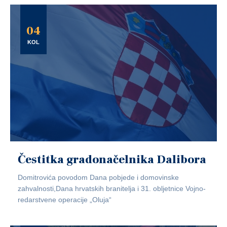
04
KOL
Čestitka gradonačelnika Dalibora
Domitrovića povodom Dana pobjede i domovinske
zahvalnosti,Dana hrvatskih branitelja i 31. obljetnice Vojno-
redarstvene operacije „Oluja“