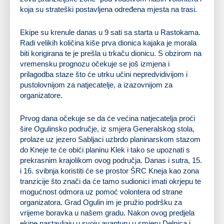
koja su strateški postavljena određena mjesta na trasi.
Ekipe su krenule danas u 9 sati sa starta u Rastokama.
Radi velikih količina kiše prva dionica kajaka je morala
biti korigirana te je prešla u trkaču dionicu. S obzirom na
vremensku prognozu očekuje se još izmjena i
prilagodba staze što će utrku učini nepredvidivijom i
pustolovnijom za natjecatelje, a izazovnijom za
organizatore.
Prvog dana očekuje se da će većina natjecatelja proći
šire Ogulinsko područje, iz smjera Generalskog stola,
prolaze uz jezero Sabljaci uzbrdo planinarskom stazom
do Kneje te će obići planinu Klek i tako se upoznati s
prekrasnim krajolikom ovog područja. Danas i sutra, 15.
i 16. svibnja koristiti će se prostor ŠRC Kneja kao zona
tranzicije što znači da će tamo sudionici imati okrjepu te
mogućnost odmora uz pomoć volontera od strane
organizatora. Grad Ogulin im je pružio podršku za
vrijeme boravka u našem gradu. Nakon ovog predjela
ekipe nastavljaju u svoju avanturu u smjeru Delnica i