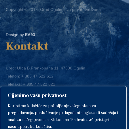
Copyright © 2018. Grad Ogulin, sva prava pridržana.
Design by
EA93
Kontakt
Ured: Ulica B.Frankopana 11, 47300 Ogulin
Telefon:
+ 385 47 522 612
Telefaks:
+ 385 47 522 821
E-mail:
grad-ogulin@ogulin.hr
Cijenimo vašu privatnost
OIB: 58264108511
Koristimo kolačiće za poboljšanje vašeg iskustva
IBAN: HR1424020061829700009
pregledavanja, posluživanje prilagođenih oglasa ili sadržaja i
analizu našeg prometa. Klikom na "Prihvati sve" pristajete na
našu upotrebu kolačića.