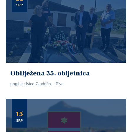
SRP
Obilježena 35. obljetnica
pogibije Ivice Cindrića – Pive
15
SRP