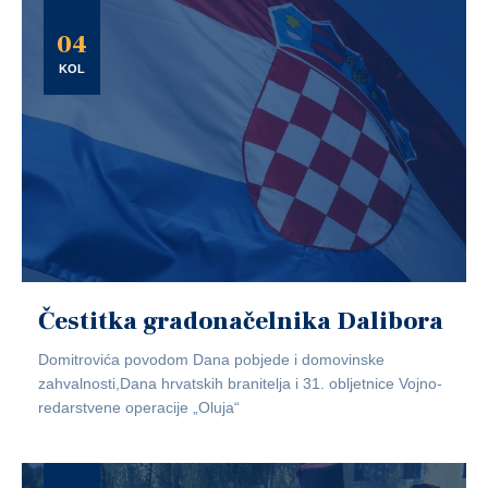
04
KOL
Čestitka gradonačelnika Dalibora
Domitrovića povodom Dana pobjede i domovinske
zahvalnosti,Dana hrvatskih branitelja i 31. obljetnice Vojno-
redarstvene operacije „Oluja“