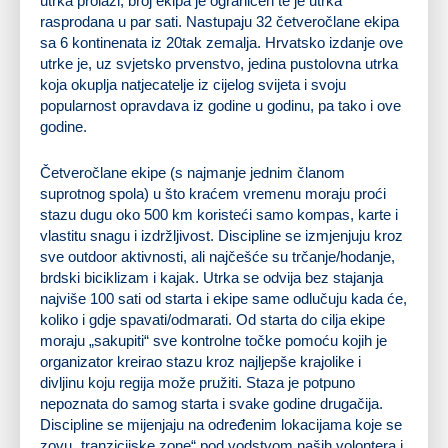
utrka prolazi, broj ekipa je ograničen te je utrka
rasprodana u par sati. Nastupaju 32 četveročlane ekipa
sa 6 kontinenata iz 20tak zemalja. Hrvatsko izdanje ove
utrke je, uz svjetsko prvenstvo, jedina pustolovna utrka
koja okuplja natjecatelje iz cijelog svijeta i svoju
popularnost opravdava iz godine u godinu, pa tako i ove
godine.
Četveročlane ekipe (s najmanje jednim članom
suprotnog spola) u što kraćem vremenu moraju proći
stazu dugu oko 500 km koristeći samo kompas, karte i
vlastitu snagu i izdržljivost. Discipline se izmjenjuju kroz
sve outdoor aktivnosti, ali najčešće su trčanje/hodanje,
brdski biciklizam i kajak. Utrka se odvija bez stajanja
najviše 100 sati od starta i ekipe same odlučuju kada će,
koliko i gdje spavati/odmarati. Od starta do cilja ekipe
moraju „sakupiti“ sve kontrolne točke pomoću kojih je
organizator kreirao stazu kroz najljepše krajolike i
divljinu koju regija može pružiti. Staza je potpuno
nepoznata do samog starta i svake godine drugačija.
Discipline se mijenjaju na određenim lokacijama koje se
zovu „tranzicijske zone“ pod vodstvom naših volontera i