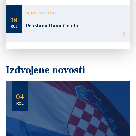
SLJEDEĆI ČLANAK
18
Proslava Dana Grada
RUJ
Izdvojene novosti
04
KOL