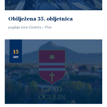
Obilježena 35. obljetnica
pogibije Ivice Cindrića – Pive
15
SRP