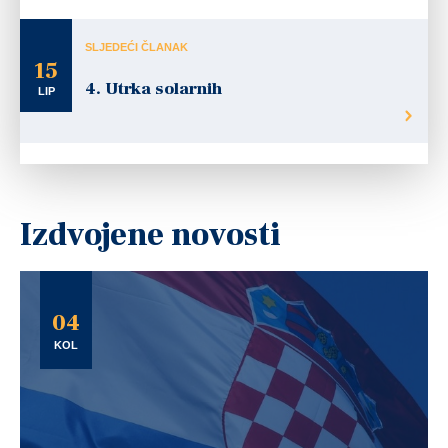
SLJEDEĆI ČLANAK
15
4. Utrka solarnih
LIP
Izdvojene novosti
04
KOL