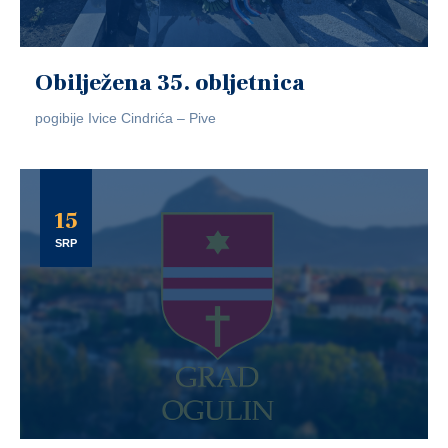
Obilježena 35. obljetnica
pogibije Ivice Cindrića – Pive
15
SRP