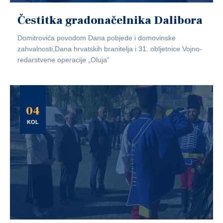
Čestitka gradonačelnika Dalibora
Domitrovića povodom Dana pobjede i domovinske
zahvalnosti,Dana hrvatskih branitelja i 31. obljetnice Vojno-
redarstvene operacije „Oluja“
04
KOL