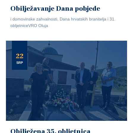
Obilježavanje Dana pobjede
i domovinske zahvalnosti, Dana hrvatskih branitelja i 31.
obljetniceVRO Oluja
22
SRP
Obilježena 35. obljetnica