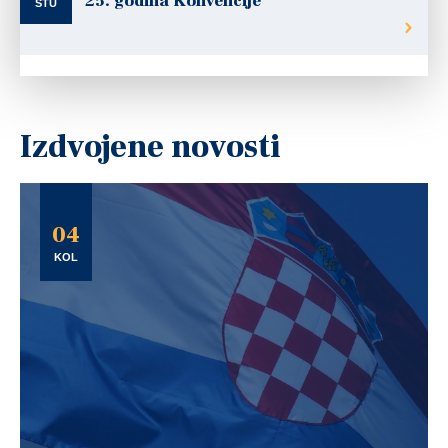
25. godina Konvencije
STU
Izdvojene novosti
04
KOL