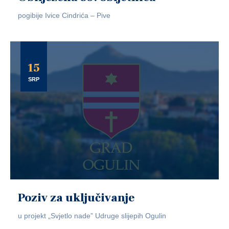
pogibije Ivice Cindrića – Pive
15
SRP
Poziv za uključivanje
u projekt „Svjetlo nade” Udruge slijepih Ogulin