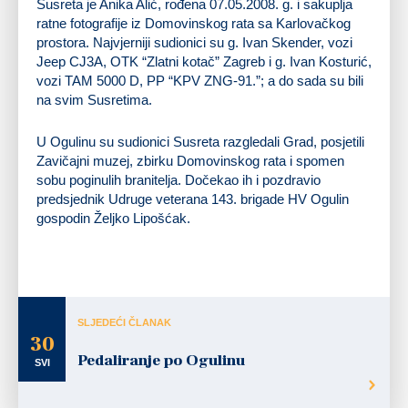
Susreta je Anika Alić, rođena 07.05.2008. g. i sakuplja
ratne fotografije iz Domovinskog rata sa Karlovačkog
prostora. Najvjerniji sudionici su g. Ivan Skender, vozi
Jeep CJ3A, OTK “Zlatni kotač” Zagreb i g. Ivan Kosturić,
vozi TAM 5000 D, PP “KPV ZNG-91.”; a do sada su bili
na svim Susretima.
U Ogulinu su sudionici Susreta razgledali Grad, posjetili
Zavičajni muzej, zbirku Domovinskog rata i spomen
sobu poginulih branitelja. Dočekao ih i pozdravio
predsjednik Udruge veterana 143. brigade HV Ogulin
gospodin Željko Lipošćak.
fotografije: Karlovački tjednik
tekst: Karmela Matić
SLJEDEĆI ČLANAK
30
Pedaliranje po Ogulinu
SVI