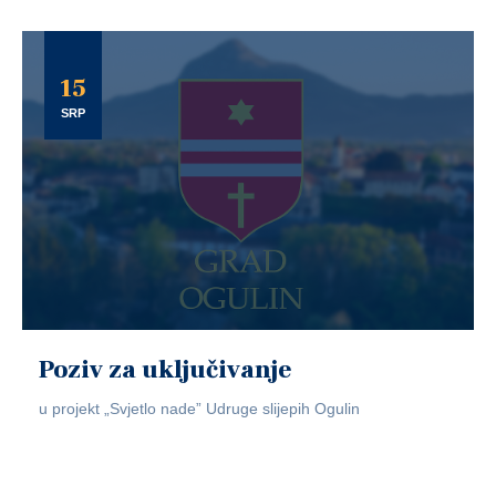
15
SRP
Poziv za uključivanje
u projekt „Svjetlo nade” Udruge slijepih Ogulin