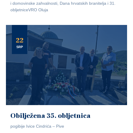
i domovinske zahvalnosti, Dana hrvatskih branitelja i 31.
obljetniceVRO Oluja
22
SRP
Obilježena 35. obljetnica
pogibije Ivice Cindrića – Pive