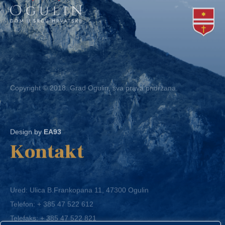
Copyright © 2018. Grad Ogulin, sva prava pridržana.
Design by
EA93
Kontakt
Ured: Ulica B.Frankopana 11, 47300 Ogulin
Telefon:
+ 385 47 522 612
Telefaks:
+ 385 47 522 821
E-mail:
grad-ogulin@ogulin.hr