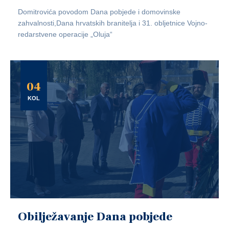
Domitrovića povodom Dana pobjede i domovinske
zahvalnosti,Dana hrvatskih branitelja i 31. obljetnice Vojno-
redarstvene operacije „Oluja“
04
KOL
Obilježavanje Dana pobjede