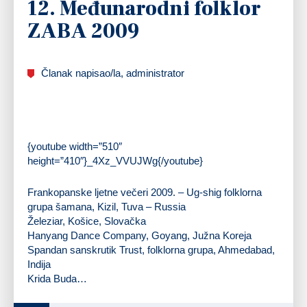
12. Međunarodni folklor
ZABA 2009
Članak napisao/la, administrator
{youtube width=”510″
height=”410″}_4Xz_VVUJWg{/youtube}
Frankopanske ljetne večeri 2009. – Ug-shig folklorna
grupa šamana, Kizil, Tuva – Russia
Železiar, Košice, Slovačka
Hanyang Dance Company, Goyang, Južna Koreja
Spandan sanskrutik Trust, folklorna grupa, Ahmedabad,
Indija
Krida Buda…