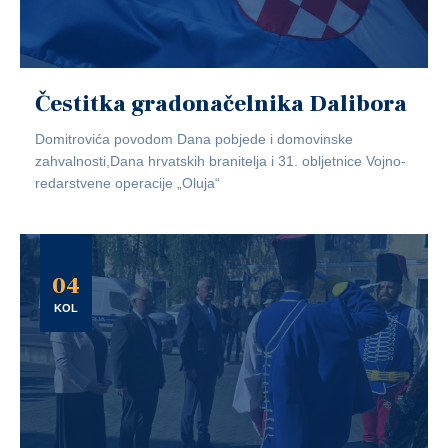
Čestitka gradonačelnika Dalibora
Domitrovića povodom Dana pobjede i domovinske
zahvalnosti,Dana hrvatskih branitelja i 31. obljetnice Vojno-
redarstvene operacije „Oluja“
04
KOL