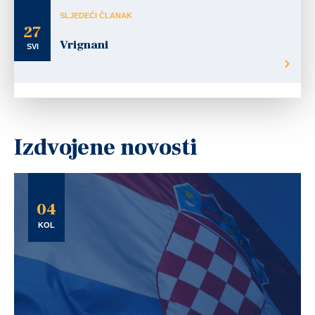
SLJEDEĆI ČLANAK
27
Vrignani
SVI
Izdvojene novosti
04
KOL