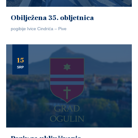
Obilježena 35. obljetnica
pogibije Ivice Cindrića – Pive
15
SRP