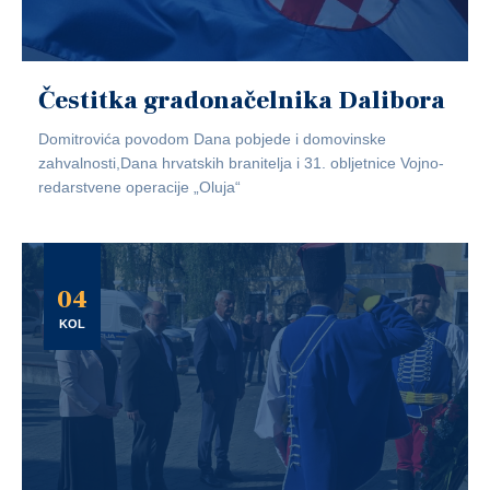
Čestitka gradonačelnika Dalibora
Domitrovića povodom Dana pobjede i domovinske
zahvalnosti,Dana hrvatskih branitelja i 31. obljetnice Vojno-
redarstvene operacije „Oluja“
04
KOL