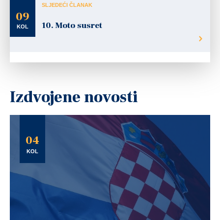
SLJEDEĆI ČLANAK
09
10. Moto susret
KOL
Izdvojene novosti
04
KOL