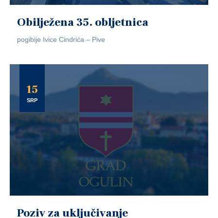
Obilježena 35. obljetnica
pogibije Ivice Cindrića – Pive
15
SRP
Poziv za uključivanje