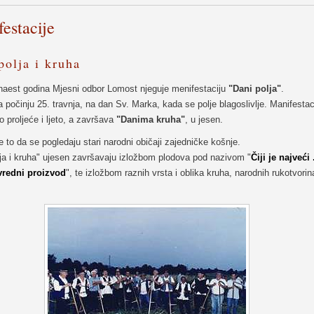
estacije
polja i kruha
naest godina Mjesni odbor Lomost njeguje menifestaciju
"Dani polja"
.
a počinju 25. travnja, na dan Sv. Marka, kada se polje blagoslivlje. Manifestac
elo proljeće i ljeto, a završava
"Danima kruha"
, u jesen.
e to da se pogledaju stari narodni običaji zajedničke košnje.
lja i kruha" ujesen završavaju izložbom plodova pod nazivom "
Čiji je najveći .
vredni proizvod
", te izložbom raznih vrsta i oblika kruha, narodnih rukotvorina