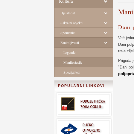
Kultura
Manif
Djelatnost
Sakralni objekti
Dani 
Spomenici
Već jeda
Zanimljivosti
Dani polj
traje cij
Legende
Prigoda j
Manifestacije
"Dani po
Specijaliteti
poljopri
POPULARNI LINKOVI