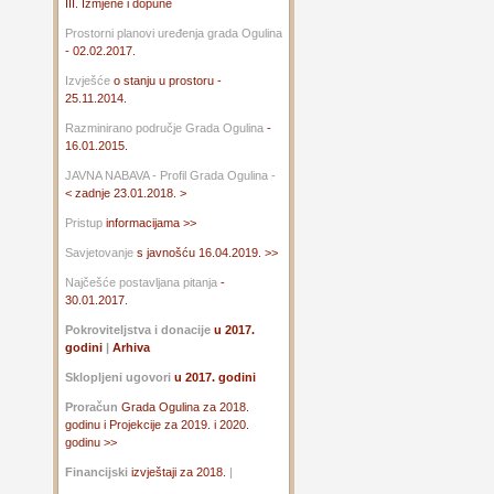
III. Izmjene i dopune
Prostorni planovi uređenja grada Ogulina
- 02.02.2017.
Izvješće
o stanju u prostoru -
25.11.2014.
Razminirano područje Grada Ogulina
-
16.01.2015.
JAVNA NABAVA - Profil Grada Ogulina -
< zadnje 23.01.2018. >
Pristup
informacijama >>
Savjetovanje
s javnošću 16.04.2019. >>
Najčešće postavljana pitanja
-
30.01.2017.
Pokroviteljstva i donacije
u 2017.
godini
|
Arhiva
Sklopljeni ugovori
u 2017. godini
Proračun
Grada Ogulina za 2018.
godinu i Projekcije za 2019. i 2020.
godinu >>
Financijski
izvještaji za 2018.
|