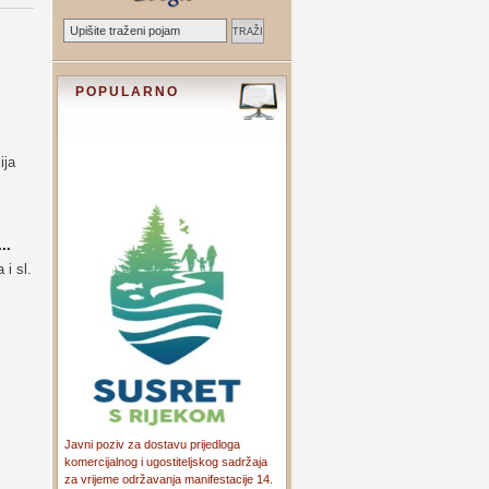
POPULARNO
ija
..
 i sl.
Javni poziv za dostavu prijedloga
komercijalnog i ugostiteljskog sadržaja
za vrijeme održavanja manifestacije 14.