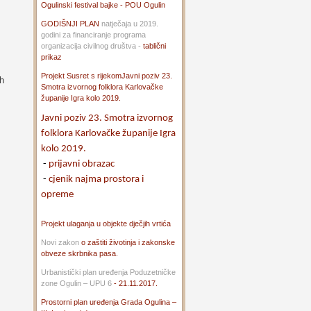
Ogulinski festival bajke - POU Ogulin
GODIŠNJI PLAN
natječaja u 2019.
godini za financiranje programa
organizacija civilnog društva -
tablični
prikaz
Projekt Susret s rijekom
Javni poziv 23.
h
Smotra izvornog folklora Karlovačke
županije Igra kolo 2019.
Javni poziv 23. Smotra izvornog
folklora Karlovačke županije Igra
kolo 2019.
-
prijavni obrazac
-
cjenik najma prostora i
opreme
Projekt ulaganja u objekte dječjih vrtića
Novi zakon
o zaštiti životinja i zakonske
obveze skrbnika pasa.
Urbanistički plan uređenja Poduzetničke
zone Ogulin – UPU 6
- 21.11.2017.
Prostorni plan uređenja Grada Ogulina –