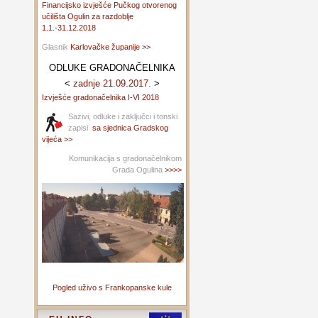
Financijsko izvješće Pučkog otvorenog
učilišta Ogulin za razdoblje
1.1.-31.12.2018
Glasnik
Karlovačke županije >>
ODLUKE GRADONAČELNIKA
<
zadnje 21.09.2017.
>
Izvješće gradonačelnika I-VI 2018
Sazivi, odluke i zaključci i tonski
zapisi
sa sjednica Gradskog
vijeća >>
Komunikacija s gradonačelnikom
Grada Ogulina
>>>>
Pogled uživo s Frankopanske kule