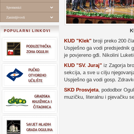
Spomenici
Zanimljivosti
K
POPULARNI LINKOVI
KUD "Klek"
broji preko 200 čla
Uspješno ga vodi predsjednik g
je povjereno gđi. Nikolini Luket
KUD "SV. Juraj"
iz Zagorja bro
sekcija, a sve u cilju njegovanja
Uspješno ga vodi gosp. Zdravk
SKD Prosvjeta
, pododbor Oguli
muzičku, literalnu i pjevačku se