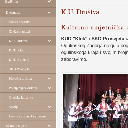
Kultura
K.U. Društva
Djelatnost
Matica hrvatska
Kulturno umjetnička 
Zavičajni muzej
KUD "Klek"
i
SKD Prosvjeta
i
K.U. Društva
Ogulinskog Zagorja njeguju boga
KUD Klek
ogulinskoga kraja i svojim bro
zaboravimo.
KUD Sv. Juraj
SKD Prosvjeta
Pjevačka društva
Podupirajuća društva
Gradska knjižnica
Mediji
Likovna udruga Frankopan
Sakralni objekti