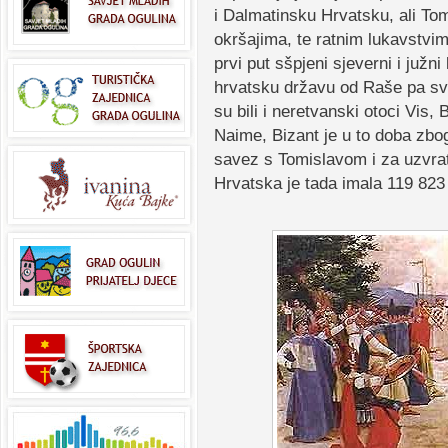
i Dalmatinsku Hrvatsku, ali Tom
okršajima, te ratnim lukavstv
prvi put sšpjeni sjeverni i južn
hrvatsku državu od Raše pa sve
su bili i neretvanski otoci Vis, 
Naime, Bizant je u to doba zbog
savez s Tomislavom i za uzvra
Hrvatska je tada imala 119 823