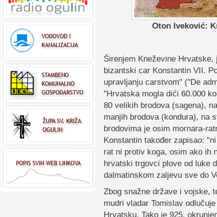
Oton Iveković: K
Širenjem Kneževine Hrvatske, ja
bizantski car Konstantin VII. Po
upravljanju carstvom" ("De adm
"Hrvatska mogla dići 60.000 kon
80 velikih brodova (sagena), n
manjih brodova (kondura), na 
brodovima je osim mornara-ratni
Konstantin također zapisao: "n
rat ni protiv koga, osim ako i
hrvatski trgovci plove od luke 
dalmatinskom zaljevu sve do Ve
Zbog snažne države i vojske, t
mudri vladar Tomislav odlučuje 
Hrvatsku. Tako je 925. okrunje