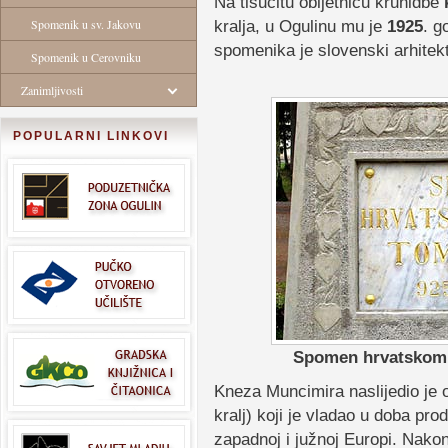
Na tisućitu obljetnicu krunidbe
Spomenik u sv. Jakovu
kralja, u Ogulinu mu je
1925
. g
spomenika je slovenski arhitek
Spomenik u Cerovniku
Zanimljivosti
POPULARNI LINKOVI
Spomen hrvatskom k
Kneza Muncimira naslijedio je 
kralj) koji je vladao u doba pr
zapadnoj i južnoj Europi. Nako