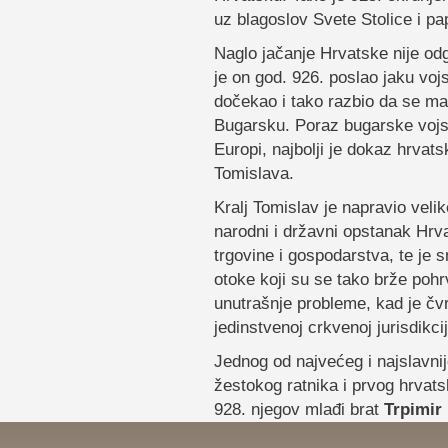
uz blagoslov Svete Stolice i pa
Naglo jačanje Hrvatske nije o
je on god. 926. poslao jaku vojs
dočekao i tako razbio da se mal
Bugarsku. Poraz bugarske vojsk
Europi, najbolji je dokaz hrvats
Tomislava.
Kralj Tomislav je napravio velik
narodni i državni opstanak Hrvat
trgovine i gospodarstva, te je
otoke koji su se tako brže pohr
unutrašnje probleme, kad je čv
jedinstvenoj crkvenoj jurisdikcij
Jednog od najvećeg i najslavnij
žestokog ratnika i prvog hrvats
928. njegov mlađi brat
Trpimir 