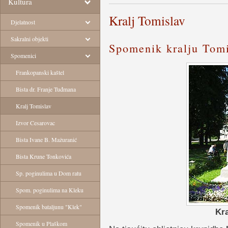
Kultura
Kralj Tomislav
Djelatnost
Sakralni objekti
Spomenik kralju Tom
Spomenici
Frankopanski kaštel
Bista dr. Franje Tuđmana
Kralj Tomislav
Izvor Cesarovac
Bista Ivane B. Mažuranić
Bista Krune Tonkovića
Sp. poginulima u Dom ratu
Spom. poginulima na Kleku
Spomenik bataljunu "Klek"
Kra
Spomenik u Plaškom