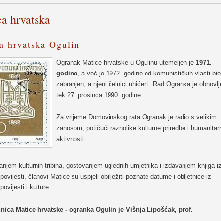
a hrvatska
a hrvatska Ogulin
Ogranak Matice hrvatske u Ogulinu utemeljen je
1971.
godine
, a već je 1972. godine od komunističkih vlasti bio
zabranjen, a njeni čelnici uhićeni. Rad Ogranka je obnovlj
tek 27. prosinca 1990. godine.
Za vrijeme Domovinskog rata Ogranak je radio s velikim
zanosom, potičući raznolike kulturne priredbe i humanitar
aktivnosti.
anjem kulturnih tribina, gostovanjem uglednih umjetnika i izdavanjem knjiga i
povijesti, članovi Matice su uspjeli obilježiti poznate datume i obljetnice iz
povijesti i kulture.
nica Matice hrvatske - ogranka Ogulin je Višnja Lipošćak, prof.