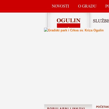
NOVOSTI
O GRADU
P
POČETAK
POPULARNI LINKOVI