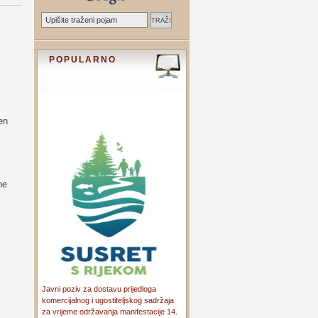
POPULARNO
en
ne
z
Javni poziv za dostavu prijedloga
komercijalnog i ugostiteljskog sadržaja
za vrijeme održavanja manifestacije 14.