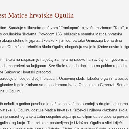
est Matice hrvatske Ogulin
dine. Surađuje s likovnim društvom "Frankopan", pjevačkim zborom "Klek", a
s ogulinskim školama. Povodom 155. obljetnice osnutka Matica hrvatska
a akciju stotinu knjiga za školske knjižnice, pa tako Gimnazija Bernardina
na i Obrtnička i tehnička škola Ogulin, obogaćuju svoje knjižnice novim knji
im školama raspisan je natječaj za literarne radove na zavičajnom govoru, a
uradci nagrađeni su knjigama. Sve škole u gradu dobile su na poklon reprodukc
ahe Bukovca: Hrvatski preporod.
sreduje pri posjeti dječjih pisaca I. Osnovnoj školi. Također organizira posjet
glumice Ingele Karlson sa monodramom Ivana Orleanska u Gimnaziji Bernar
na u Ogulinu.
jih nekoliko godina posebna je pažnja posvećena suradnji s drugim udrugama
vatske. U Ogulinu gostuje Matica hrvatska Križevci i njihova glazbena škola.
an je susret ogranaka četiri susjedne županije sa ciljem da se upozna povije
gulinskog kraja. Tom prilikom postavljena je i izložba: Ogulin u slici i riječi.