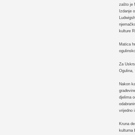
zašto je
Izdanje o
Ludwigsh
njemačko 
kulture 
Matica h
ogulinsko
Za Uskrs
Ogulina, 
Nakon ka
građevine
djelima o
odabrani
vrijedno 
Kruna de
kulturna 