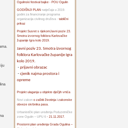
Ogulinski festival bajke - POU Ogulin
GODIŠNJI PLAN
natječaja u 2019.
godini za financiranje programa
organizacija civilnog društva -
tablični
prikaz
Projekt Susret s rijekom
Javni poziv 23.
Smotra izvornog folklora Karlovačke
županije Igra kolo 2019.
gama.
Javni poziv 23. Smotra izvornog
folklora Karlovačke županije Igra
kolo 2019.
iju
-
prijavni obrazac
-
cjenik najma prostora i
opreme
dina
Projekt ulaganja u objekte dječjih vrtića
Novi zakon
o zaštiti životinja i zakonske
obveze skrbnika pasa.
Urbanistički plan uređenja Poduzetničke
sna
zone Ogulin – UPU 6
- 21.11.2017.
Prostorni plan uređenja Grada Ogulina –