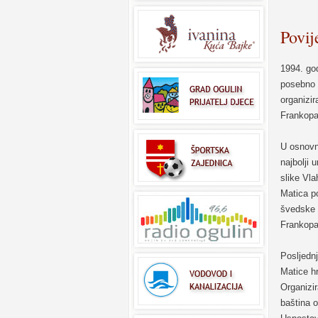
Povij
1994. go
posebno 
organizir
Frankopa
U osnovn
najbolji 
slike Vl
Matica po
švedske 
Frankopa
Posljedn
Matice hr
Organizir
baština o