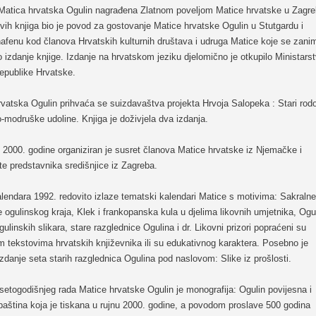
 Matica hrvatska Ogulin nagrađena Zlatnom poveljom Matice hrvatske u Zagre
vih knjiga bio je povod za gostovanje Matice hrvatske Ogulin u Stutgardu i
afenu kod članova Hrvatskih kulturnih društava i udruga Matice koje se zani
izdanje knjige. Izdanje na hrvatskom jeziku djelomično je otkupilo Ministars
Republike Hrvatske.
rvatska Ogulin prihvaća se suizdavaštva projekta Hrvoja Salopeka : Stari rod
-modruške udoline. Knjiga je doživjela dva izdanja.
 2000. godine organiziran je susret članova Matice hrvatske iz Njemačke i
te predstavnika središnjice iz Zagreba.
lendara 1992. redovito izlaze tematski kalendari Matice s motivima: Sakralne
 ogulinskog kraja, Klek i frankopanska kula u djelima likovnih umjetnika, Ogu
gulinskih slikara, stare razglednice Ogulina i dr. Likovni prizori popraćeni su
m tekstovima hrvatskih književnika ili su edukativnog karaktera. Posebno je
izdanje seta starih razglednica Ogulina pod naslovom: Slike iz prošlosti.
setogodišnjeg rada Matice hrvatske Ogulin je monografija: Ogulin povijesna i
baština koja je tiskana u rujnu 2000. godine, a povodom proslave 500 godina