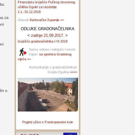
Financijsko izvješće Pučkog otvorenog
bu.
učilišta Ogulin za razdoblje
1.1.-31.12.2018
ma za
Glasnik
Karlovačke županije >>
tvo
ODLUKE GRADONAČELNIKA
<
zadnje 21.09.2017.
>
Izvješće gradonačelnika I-VI 2018
ovi
Sazivi, odluke i zaključci i tonski
zapisi
sa sjednica Gradskog
vijeća >>
Komunikacija s gradonačelnikom
Grada Ogulina
>>>>
lin u
Pogled uživo s Frankopanske kule