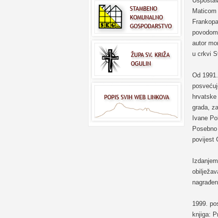
Uspostav
Maticom 
Frankopa
povodom 
autor mo
u crkvi 
Od 1991. 
posvećuje
hrvatske 
grada, z
Ivane Pol
Posebno 
povijest 
Izdanjem
obilježav
nagrađen
1999. pos
knjiga: P