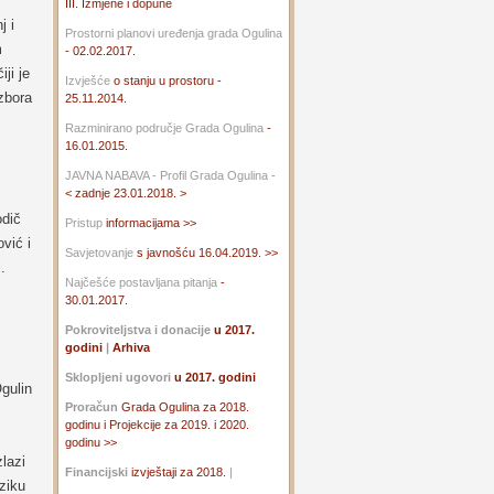
III. Izmjene i dopune
j i
Prostorni planovi uređenja grada Ogulina
m
- 02.02.2017.
ji je
Izvješće
o stanju u prostoru -
zbora
25.11.2014.
Razminirano područje Grada Ogulina
-
16.01.2015.
JAVNA NABAVA - Profil Grada Ogulina -
< zadnje 23.01.2018. >
odič
Pristup
informacijama >>
vić i
Savjetovanje
s javnošću 16.04.2019. >>
.
Najčešće postavljana pitanja
-
30.01.2017.
Pokroviteljstva i donacije
u 2017.
godini
|
Arhiva
Sklopljeni ugovori
u 2017. godini
gulin
Proračun
Grada Ogulina za 2018.
godinu i Projekcije za 2019. i 2020.
godinu >>
lazi
Financijski
izvještaji za 2018.
|
ziku