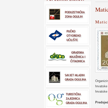
Matic
Matic
Organizir
hrvatske 
hrvatske 
Predsjed