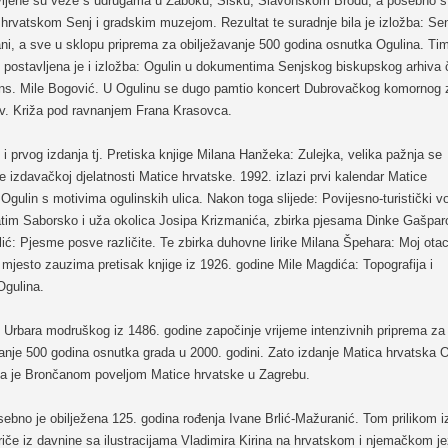
ljene su veze s udrugama u Zaboku, Sisku, Slavonskom Brodu, a posebno s
hrvatskom Senj i gradskim muzejom. Rezultat te suradnje bila je izložba: Sen
ni, a sve u sklopu priprema za obilježavanje 500 godina osnutka Ogulina. Ti
postavljena je i izložba: Ogulin u dokumentima Senjskog biskupskog arhiva či
ns. Mile Bogović. U Ogulinu se dugo pamtio koncert Dubrovačkog komornog 
Sv. Križa pod ravnanjem Frana Krasovca.
i prvog izdanja tj. Pretiska knjige Milana Hanžeka: Zulejka, velika pažnja se
 izdavačkoj djelatnosti Matice hrvatske. 1992. izlazi prvi kalendar Matice
Ogulin s motivima ogulinskih ulica. Nakon toga slijede: Povijesno-turistički v
atim Saborsko i uža okolica Josipa Krizmanića, zbirka pjesama Dinke Gašparo
ić: Pjesme posve različite. Te zbirka duhovne lirike Milana Špehara: Moj otac
mjesto zauzima pretisak knjige iz 1926. godine Mile Magdića: Topografija i
Ogulina.
 Urbara modruškog iz 1486. godine započinje vrijeme intenzivnih priprema za
anje 500 godina osnutka grada u 2000. godini. Zato izdanje Matica hrvatska O
a je Brončanom poveljom Matice hrvatske u Zagrebu.
ebno je obilježena 125. godina rođenja Ivane Brlić-Mažuranić. Tom prilikom iz
riče iz davnine sa ilustracijama Vladimira Kirina na hrvatskom i njemačkom je