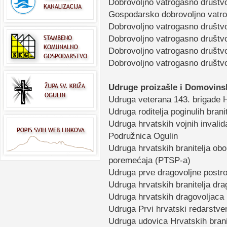
Dobrovoljno vatrogasno društv
Gospodarsko dobrovoljno vatro
Dobrovoljno vatrogasno društv
Dobrovoljno vatrogasno društvo
Dobrovoljno vatrogasno društvo
Dobrovoljno vatrogasno društv
Udruge proizašle i Domovins
Udruga veterana 143. brigade 
Udruga roditelja poginulih bran
Udruga hrvatskih vojnih invali
Podružnica Ogulin
Udruga hrvatskih branitelja obo
poremećaja (PTSP-a)
Udruga prve dragovoljne postr
Udruga hrvatskih branitelja dr
Udruga hrvatskih dragovoljaca
Udruga Prvi hrvatski redarstve
Udruga udovica Hrvatskih brani