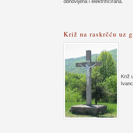
obnovljena i elektrificirana.
Križ na raskrčću uz g
Križ 
Ivanc