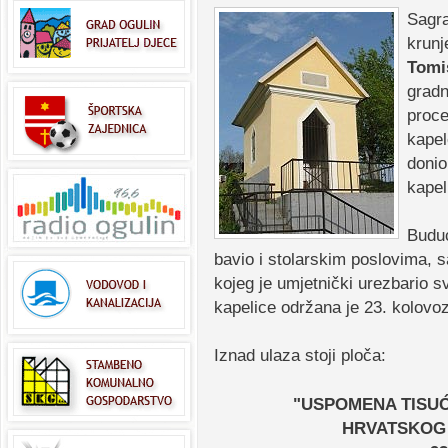
Sagra
krunj
Tomi
gradn
proce
kapel
donio
kape
Buduć
bavio i stolarskim poslovima, s
kojeg je umjetnički urezbario s
kapelice održana je 23. kolovo
Iznad ulaza stoji ploča:
"USPOMENA TISU
HRVATSKOG