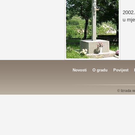
2002.
u mje
Novosti
O gradu
Povijest
© Izrada w