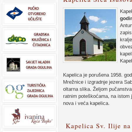
Kapel
godi
Antun
zapis
kralj
obvez
kapel
Kape
Kapelica je porušena 1958. godi
Mrežnice i izgradnje jezera Sab
oltarna slika. Željom pučanstva
ratnim poteškoćama, na istom j
nova i veća kapelica.
Kapelica Sv. Ilije na