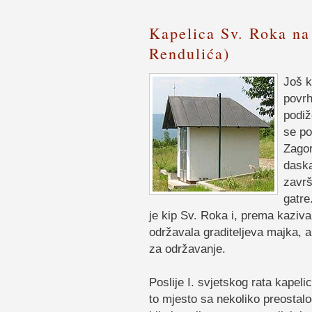
Kapelica Sv. Roka na
Rendulića)
Još k
povrh
podiž
se po
Zagor
daska
završ
gatre
je kip Sv. Roka i, prema kazivan
održavala graditeljeva majka, a 
za održavanje.
Poslije I. svjetskog rata kapelic
to mjesto sa nekoliko preostal