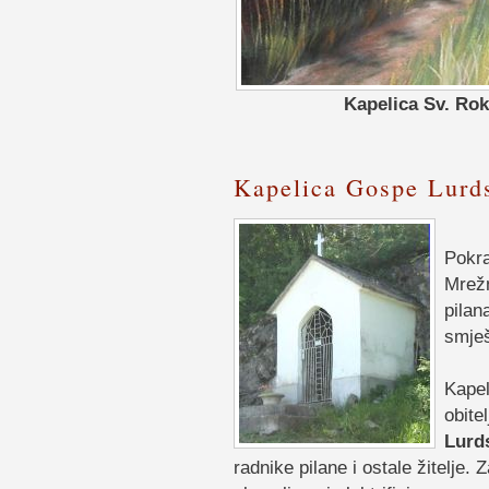
Kapelica Sv. Rok
Kapelica Gospe Lurd
Pokra
Mrežn
pilan
smješ
Kapel
obite
Lurd
radnike pilane i ostale žitelje.