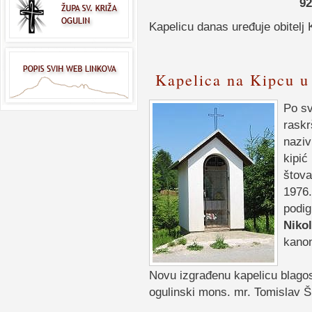
92
Kapelicu danas uređuje obitelj 
Kapelica na Kipcu u
Po sv
raskr
naziv
kipić
štova
1976.
podig
Nikol
kano
Novu izgrađenu kapelicu blagos
ogulinski mons. mr. Tomislav Š