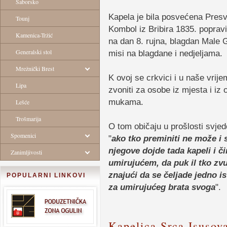
Saborsko
Kapela je bila posvećena Presv
Tounj
Kombol iz Bribira 1835. popravi
Kamenica-Tržić
na dan 8. rujna, blagdan Male
Generalski stol
misi na blagdane i nedjeljama.
Mrežnički Brest
K ovoj se crkvici i u naše vrij
Lipa
zvoniti za osobe iz mjesta i iz
mukama.
Lešće
Trošmarija
O tom običaju u prošlosti svjed
Spomenici
"
ako tko preminiti ne može i 
njegove dojde tada kapeli i č
Zanimljivosti
umirujućem, da puk il tko zv
znajući da se čeljade jedno is 
POPULARNI LINKOVI
za umirujućeg brata svoga
".
Kapelica Srca Isusova