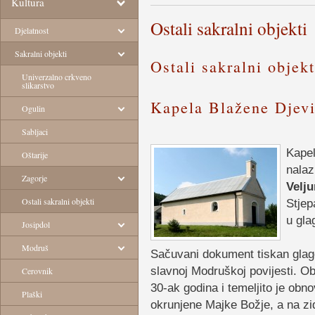
Kultura
Ostali sakralni objekti
Djelatnost
Sakralni objekti
Ostali sakralni objek
Univerzalno crkveno
slikarstvo
Kapela Blažene Djevi
Ogulin
Sabljaci
Kapel
Oštarije
nalaz
Zagorje
Velju
Ostali sakralni objekti
Stjep
u gla
Josipdol
Modruš
Sačuvani dokument tiskan glago
slavnoj Modruškoj povijesti. Ob
Cerovnik
30-ak godina i temeljito je obno
Plaški
okrunjene Majke Božje, a na zid