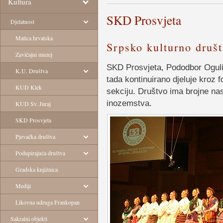
Kultura
SKD Prosvjeta
Djelatnost
Matica hrvatska
Srpsko kulturno društ
Zavičajni muzej
SKD Prosvjeta, Pododbor Ogulin
K.U. Društva
tada kontinuirano djeluje kroz f
KUD Klek
sekciju. Društvo ima brojne na
inozemstva.
KUD Sv. Juraj
SKD Prosvjeta
Pjevačka društva
Podupirajuća društva
Gradska knjižnica
Mediji
Likovna udruga Frankopan
Sakralni objekti