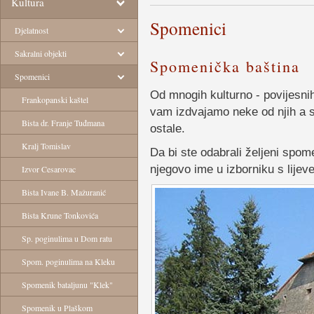
Kultura
Spomenici
Djelatnost
Sakralni objekti
Spomenička baština
Spomenici
Od mnogih kulturno - povijesn
Frankopanski kaštel
vam izdvajamo neke od njih a 
Bista dr. Franje Tuđmana
ostale.
Kralj Tomislav
Da bi ste odabrali željeni spome
njegovo ime u izborniku s lijeve
Izvor Cesarovac
Bista Ivane B. Mažuranić
Bista Krune Tonkovića
Sp. poginulima u Dom ratu
Spom. poginulima na Kleku
Spomenik bataljunu "Klek"
Spomenik u Plaškom