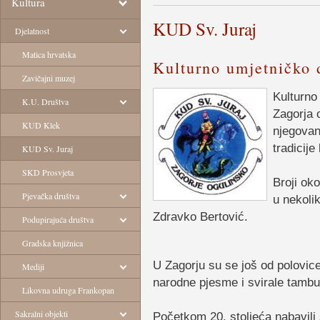
Kultura
KUD Sv. Juraj
Djelatnost
Matica hrvatska
Kulturno umjetničko d
Zavičajni muzej
Kulturno
K.U. Društva
Zagorja 
KUD Klek
njegovan
tradicije
KUD Sv. Juraj
SKD Prosvjeta
Broji oko
Pjevačka društva
u nekoli
Zdravko Bertović.
Podupirajuća društva
Gradska knjižnica
U Zagorju su se još od polovice
Mediji
narodne pjesme i svirale tambu
Likovna udruga Frankopan
Sakralni objekti
Početkom 20. stoljeća nabavili s