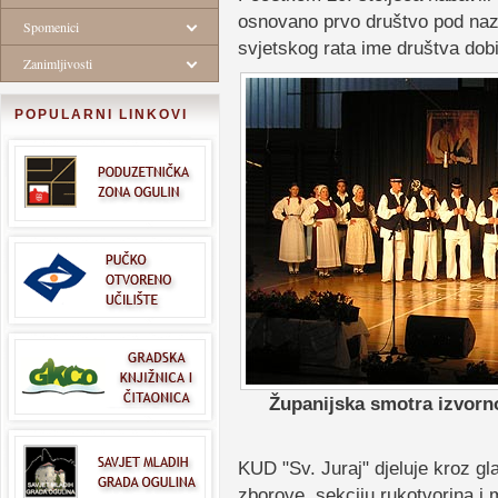
osnovano prvo društvo pod nazi
Spomenici
svjetskog rata ime društva dobil
Zanimljivosti
POPULARNI LINKOVI
Županijska smotra izvorno
KUD "Sv. Juraj" djeluje kroz gl
zborove, sekciju rukotvorina i