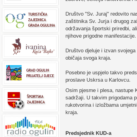
Društvo "Sv. Juraj" redovito n
zaštitnika Sv. Jurja i drugog z
održavanja športski priredbi, al
njihove prigodne manifestacije.
Društvo djeluje i izvan svojega
običaja svoga kraja.
Posebno je uspjelo takvo preds
proslave Uskrsa u Karlovcu.
Osim pjesme i plesa, nastupe KU
sadržaji. U takvim prigodama po
rukotvorina i izložbama umjetni
kraja.
Predsjednik KUD-a