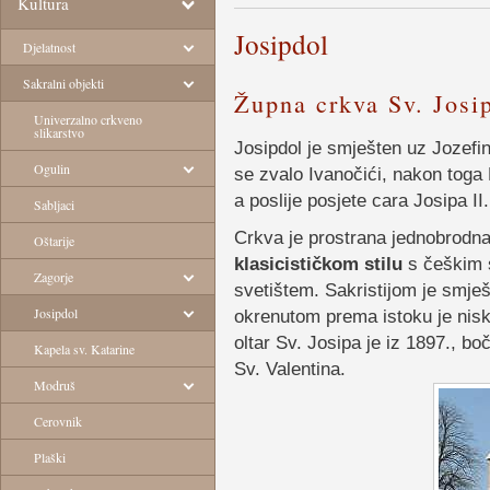
Kultura
Josipdol
Djelatnost
Sakralni objekti
Župna crkva Sv. Josi
Univerzalno crkveno
slikarstvo
Josipdol je smješten uz Jozefi
Ogulin
se zvalo Ivanočići, nakon toga 
a poslije posjete cara Josipa I
Sabljaci
Crkva je prostrana jednobrodn
Oštarije
klasicističkom stilu
s češkim 
Zagorje
svetištem. Sakristijom je smješ
Josipdol
okrenutom prema istoku je niski
oltar Sv. Josipa je iz 1897., bo
Kapela sv. Katarine
Sv. Valentina.
Modruš
Cerovnik
Plaški