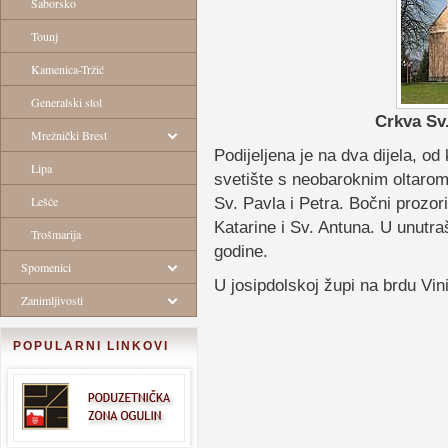
Saborsko
Tounj
Kamenica-Tržić
Generalski stol
Crkva Sv.
Mrežnički Brest
Podijeljena je na dva dijela, od
Lipa
svetište s neobaroknim oltarom
Lešće
Sv. Pavla i Petra. Bočni prozori
Katarine i Sv. Antuna. U unutraš
Trošmarija
godine.
Spomenici
U josipdolskoj župi na brdu Vin
Zanimljivosti
POPULARNI LINKOVI