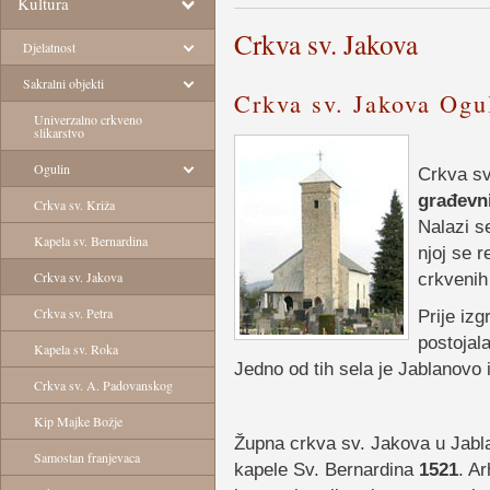
Kultura
Crkva sv. Jakova
Djelatnost
Sakralni objekti
Crkva sv. Jakova Ogu
Univerzalno crkveno
slikarstvo
Ogulin
Crkva sv
građevn
Crkva sv. Križa
Nalazi s
Kapela sv. Bernardina
njoj se 
Crkva sv. Jakova
crkvenih
Crkva sv. Petra
Prije iz
postojala
Kapela sv. Roka
Jedno od tih sela je Jablanovo i
Crkva sv. A. Padovanskog
Kip Majke Božje
Župna crkva sv. Jakova u Jabla
Samostan franjevaca
kapele Sv. Bernardina
1521
. A