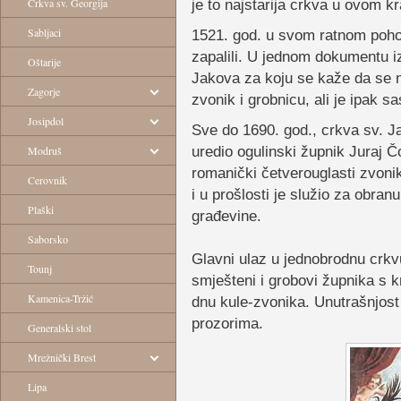
Crkva sv. Georgija
je to najstarija crkva u ovom kra
Sabljaci
1521. god. u svom ratnom pohod
zapalili. U jednom dokumentu iz
Oštarije
Jakova za koju se kaže da se n
Zagorje
zvonik i grobnicu, ali je ipak s
Josipdol
Sve do 1690. god., crkva sv. Ja
uredio ogulinski župnik Juraj 
Modruš
romanički četverouglasti zvonik
Cerovnik
i u prošlosti je služio za obranu
Plaški
građevine.
Saborsko
Glavni ulaz u jednobrodnu crkvu
Tounj
smješteni i grobovi župnika s k
Kamenica-Tržić
dnu kule-zvonika. Unutrašnjost 
prozorima.
Generalski stol
Mrežnički Brest
Lipa