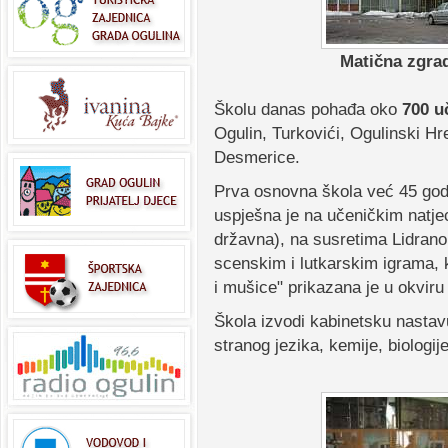
Matična zgra
Školu danas pohađa oko
700 u
Ogulin, Turkovići, Ogulinski Hr
Desmerice.
Prva osnovna škola već 45 godin
uspješna je na učeničkim natje
državna), na susretima Lidrano,
scenskim i lutkarskim igrama, k
i mušice" prikazana je u okvi
Škola izvodi kabinetsku nastavu
stranog jezika, kemije, biologij