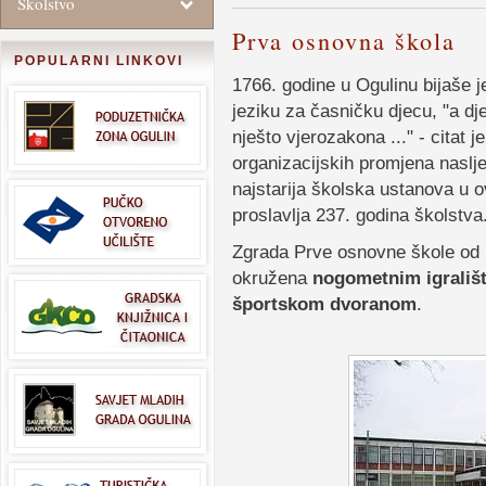
Školstvo
Prva osnovna škola
POPULARNI LINKOVI
1766. godine u Ogulinu bijaše
jeziku za časničku djecu, "a djec
nješto vjerozakona ..." - citat 
organizacijskih promjena naslj
najstarija školska ustanova u 
proslavlja 237. godina školstva
Zgrada Prve osnovne škole od
okružena
nogometnim igrališ
športskom dvoranom
.