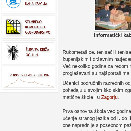
Informatički ka
Rukometašice, tenisači i tenisa
županijskim i državnim natjecan
Već nekoliko godina za redom 
proglašavani su najšportašima
Učenici područnih razrednih odj
pohađaju u svojim školskim zgr
matične škole i u
Zagorju
.
Prva osnovna škola već godina
učenje stranog jezika od I. do 
one naprednije s posebnom paž