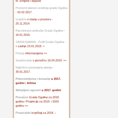
III. Izmjene i dopune
Prostorni planovi uređenja grada Ogulina
- 02.02.2017.
Izvješće
o stanju u prostoru -
25.11.2014.
Razminirano područje Grada Ogulina
-
16.01.2015.
JAVNA NABAVA - Profil Grada Ogulina -
< zadnje 23.01.2018. >
Pristup
informacijama >>
Savjetovanje
s javnošću 16.04.2019. >>
Najčešće postavljana pitanja
-
30.01.2017.
Pokroviteljstva i donacije
u 2017.
godini
|
Arhiva
Sklopljeni ugovori
u 2017. godini
Proračun
Grada Ogulina za 2018.
godinu i Projekcije za 2019. i 2020.
godinu >>
Financijski
izvještaji za 2018.
|