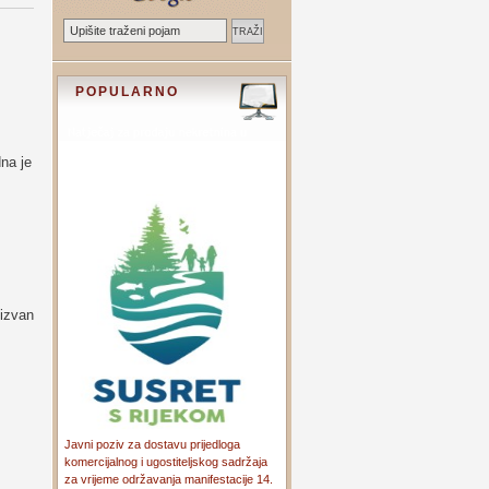
POPULARNO
dna je
 izvan
Javni poziv za dostavu prijedloga
komercijalnog i ugostiteljskog sadržaja
za vrijeme održavanja manifestacije 14.