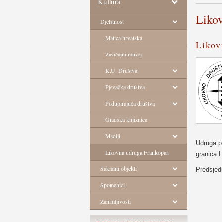
Kultura
Liko
Djelatnost
Matica hrvatska
Likov
Zavičajni muzej
K.U. Društva
Pjevačka društva
Podupirajuća društva
Gradska knjižnica
Mediji
Udruga po
Likovna udruga Frankopan
granica L
Sakralni objekti
Predsjed
Spomenici
Zanimljivosti