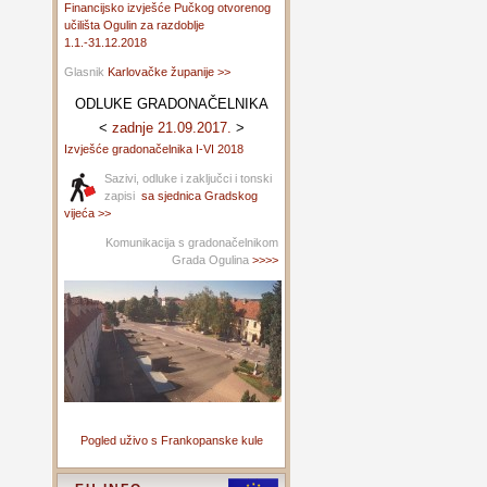
Financijsko izvješće Pučkog otvorenog
učilišta Ogulin za razdoblje
1.1.-31.12.2018
Glasnik
Karlovačke županije >>
ODLUKE GRADONAČELNIKA
<
zadnje 21.09.2017.
>
Izvješće gradonačelnika I-VI 2018
Sazivi, odluke i zaključci i tonski
zapisi
sa sjednica Gradskog
vijeća >>
Komunikacija s gradonačelnikom
Grada Ogulina
>>>>
Pogled uživo s Frankopanske kule