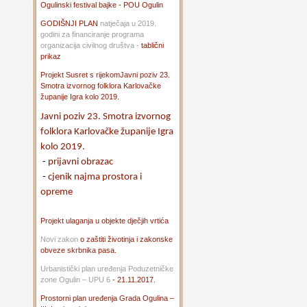
Ogulinski festival bajke - POU Ogulin
GODIŠNJI PLAN
natječaja u 2019.
godini za financiranje programa
organizacija civilnog društva -
tablični
prikaz
Projekt Susret s rijekom
Javni poziv 23.
Smotra izvornog folklora Karlovačke
županije Igra kolo 2019.
Javni poziv 23. Smotra izvornog
folklora Karlovačke županije Igra
kolo 2019.
-
prijavni obrazac
-
cjenik najma prostora i
opreme
Projekt ulaganja u objekte dječjih vrtića
Novi zakon
o zaštiti životinja i zakonske
obveze skrbnika pasa.
Urbanistički plan uređenja Poduzetničke
zone Ogulin – UPU 6
- 21.11.2017.
Prostorni plan uređenja Grada Ogulina –