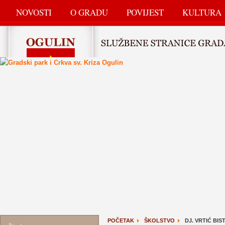
NOVOSTI
O GRADU
POVIJEST
KULTURA
POČETAK
ŠKOLSTVO
DJ. VRTIĆ BI