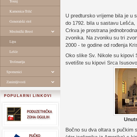
Tounj
Kamenica-Tržić
U predtursko vrijeme bila je u 
Generalski stol
do 1792. bila u sastavu Lešća, 
Crkva je prostrana jednobrodn
Mrežnički Brest
zvonika. Na zvoniku su tri zvona
Lipa
2000 - te godine od rođenja Kri
Lešće
Oko slike Sv. Nikole su kipovi S
Trošmarija
svetište su kipovi Srca Isusovo
Spomenici
Zanimljivosti
POPULARNI LINKOVI
Unutr
Bočno su dva oltara s pučkim s