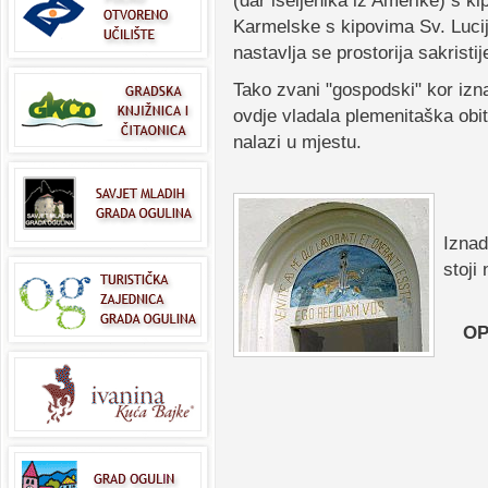
(dar iseljenika iz Amerike) s k
Karmelske s kipovima Sv. Lucij
nastavlja se prostorija sakristij
Tako zvani "gospodski" kor izna
ovdje vladala plemenitaška obite
nalazi u mjestu.
Iznad
stoji 
OP