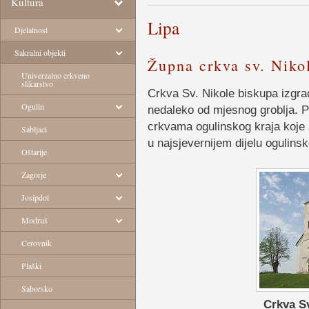
Kultura
Lipa
Djelatnost
Sakralni objekti
Župna crkva sv. Niko
Univerzalno crkveno
slikarstvo
Crkva Sv. Nikole biskupa izgr
Ogulin
nedaleko od mjesnog groblja. Po 
crkvama ogulinskog kraja koje 
Sabljaci
u najsjevernijem dijelu ogulins
Oštarije
Zagorje
Josipdol
Modruš
Cerovnik
Plaški
Saborsko
Crkva Sv