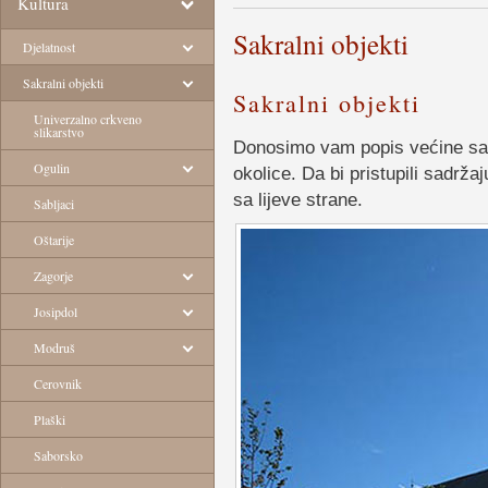
Kultura
Sakralni objekti
Djelatnost
Sakralni objekti
Sakralni objekti
Univerzalno crkveno
slikarstvo
Donosimo vam popis većine sak
Ogulin
okolice. Da bi pristupili sadrža
sa lijeve strane.
Sabljaci
Oštarije
Zagorje
Josipdol
Modruš
Cerovnik
Plaški
Saborsko