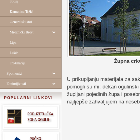
Tounj
Kamenica-Tržić
Generalski stol
Mrežnički Brest
Lipa
Lešće
Župna crkv
Trošmarija
Spomenici
U prikupljanju materijala za s
Zanimljivosti
pomogli su mi: dekan ogulinsk
župljani pojedinih župa i pose
POPULARNI LINKOVI
najljepše zahvaljujem na neseb