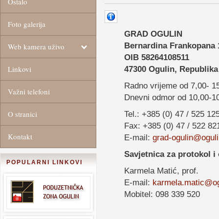
Ostalo
Foto galerija
GRAD OGULIN
Bernardina Frankopana 
Web kamera uživo
OIB 58264108511
Linkovi
47300 Ogulin, Republika
Radno vrijeme od 7,00- 15
Važni telefoni
Dnevni odmor od 10,00-10
O stranici
Tel.: +385 (0) 47 / 525 12
Fax: +385 (0) 47 / 522 82
Kontakt
E-mail:
grad-ogulin@oguli
Savjetnica za protokol i
POPULARNI LINKOVI
Karmela Matić, prof.
E-mail:
karmela.matic@og
Mobitel: 098 339 520