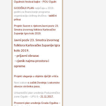
Ogulinski festival bajke - POU Ogulin
GODIŠNJI PLAN
natječaja u 2019.
godini za financiranje programa
organizacija civilnog društva -
tablični
prikaz
Projekt Susret s rijekom
Javni poziv 23.
Smotra izvornog folklora Karlovačke
županije Igra kolo 2019.
Javni poziv 23. Smotra izvornog
folklora Karlovačke županije Igra
kolo 2019.
-
prijavni obrazac
-
cjenik najma prostora i
opreme
Projekt ulaganja u objekte dječjih vrtića
Novi zakon
o zaštiti životinja i zakonske
obveze skrbnika pasa.
Urbanistički plan uređenja Poduzetničke
zone Ogulin – UPU 6
- 21.11.2017.
Prostorni plan uređenja Grada Ogulina –