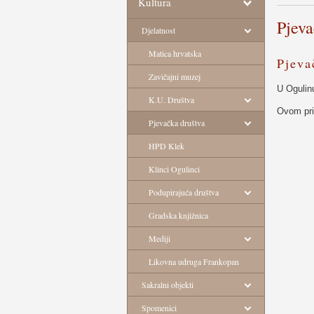
Kultura
Pjeva
Djelatnost
Matica hrvatska
Pjeva
Zavičajni muzej
U Ogulinu
K.U. Društva
Ovom pri
Pjevačka društva
HPD Klek
Klinci Ogulinci
Podupirajuća društva
Gradska knjižnica
Mediji
Likovna udruga Frankopan
Sakralni objekti
Spomenici