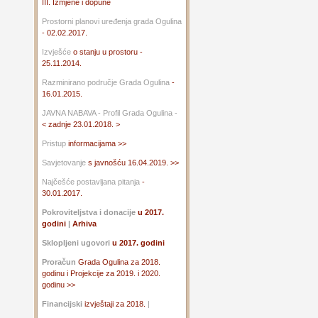
III. Izmjene i dopune
Prostorni planovi uređenja grada Ogulina
- 02.02.2017.
Izvješće
o stanju u prostoru -
25.11.2014.
Razminirano područje Grada Ogulina
-
16.01.2015.
JAVNA NABAVA - Profil Grada Ogulina -
< zadnje 23.01.2018. >
Pristup
informacijama >>
Savjetovanje
s javnošću 16.04.2019. >>
Najčešće postavljana pitanja
-
30.01.2017.
Pokroviteljstva i donacije
u 2017.
godini
|
Arhiva
Sklopljeni ugovori
u 2017. godini
Proračun
Grada Ogulina za 2018.
godinu i Projekcije za 2019. i 2020.
godinu >>
Financijski
izvještaji za 2018.
|