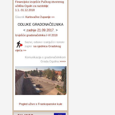
Financijsko izvješće Pučkog otvorenog
učilišta Ogulin za razdoblje
1.1.-31.12.2018
Glasnik
Karlovačke županije >>
ODLUKE GRADONAČELNIKA
<
zadnje 21.09.2017.
>
Izvješće gradonačelnika I-VI 2018
Sazivi, odluke i zaključci i tonski
zapisi
sa sjednica Gradskog
vijeća >>
Komunikacija s gradonačelnikom
Grada Ogulina
>>>>
Pogled uživo s Frankopanske kule