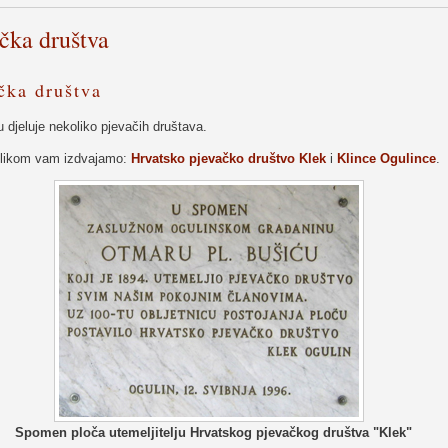
čka društva
čka društva
 djeluje nekoliko pjevačih društava.
likom vam izdvajamo:
Hrvatsko pjevačko društvo Klek
i
Klince Ogulince
.
Spomen ploča utemeljitelju Hrvatskog pjevačkog društva "Klek"