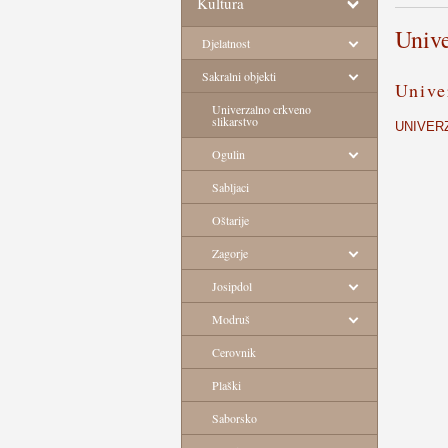
Kultura
Unive
Djelatnost
Sakralni objekti
Unive
Univerzalno crkveno
slikarstvo
UNIVERZ
Ogulin
Sabljaci
Oštarije
Zagorje
Josipdol
Modruš
Cerovnik
Plaški
Saborsko