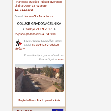
Financijsko izvješće Pučkog otvorenog
učilišta Ogulin za razdoblje
1.1.-31.12.2018
Glasnik
Karlovačke županije >>
ODLUKE GRADONAČELNIKA
<
zadnje 21.09.2017.
>
Izvješće gradonačelnika I-VI 2018
Sazivi, odluke i zaključci i tonski
zapisi
sa sjednica Gradskog
vijeća >>
Komunikacija s gradonačelnikom
Grada Ogulina
>>>>
Pogled uživo s Frankopanske kule