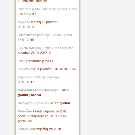
III. Izmjene i dopune
Prostorni planovi uređenja grada Ogulina
- 02.02.2017.
Izvješće
o stanju u prostoru -
25.11.2014.
Razminirano područje Grada Ogulina
-
16.01.2015.
JAVNA NABAVA - Profil Grada Ogulina -
< zadnje 23.01.2018. >
Pristup
informacijama >>
Savjetovanje
s javnošću 16.04.2019. >>
Najčešće postavljana pitanja
-
30.01.2017.
Pokroviteljstva i donacije
u 2017.
godini
|
Arhiva
Sklopljeni ugovori
u 2017. godini
Proračun
Grada Ogulina za 2018.
godinu i Projekcije za 2019. i 2020.
godinu >>
Financijski
izvještaji za 2018.
|