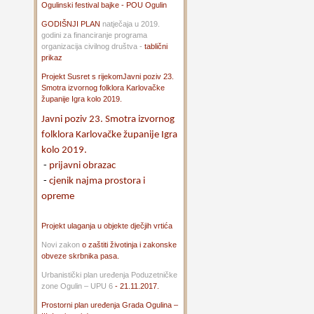
Ogulinski festival bajke - POU Ogulin
GODIŠNJI PLAN
natječaja u 2019.
godini za financiranje programa
organizacija civilnog društva -
tablični
prikaz
Projekt Susret s rijekom
Javni poziv 23.
Smotra izvornog folklora Karlovačke
županije Igra kolo 2019.
Javni poziv 23. Smotra izvornog
folklora Karlovačke županije Igra
kolo 2019.
-
prijavni obrazac
-
cjenik najma prostora i
opreme
Projekt ulaganja u objekte dječjih vrtića
Novi zakon
o zaštiti životinja i zakonske
obveze skrbnika pasa.
Urbanistički plan uređenja Poduzetničke
zone Ogulin – UPU 6
- 21.11.2017.
Prostorni plan uređenja Grada Ogulina –