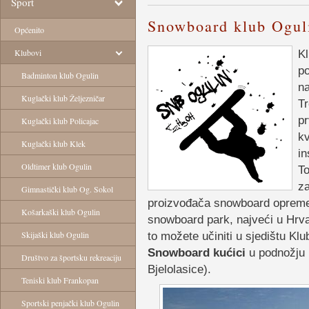
Sport
Snowboard klub Ogul
Općenito
Klubovi
K
po
Badminton klub Ogulin
na
Kuglački klub Željezničar
Tr
pr
Kuglački klub Policajac
kv
Kuglački klub Klek
in
Oldtimer klub Ogulin
To
za
Gimnastički klub Og. Sokol
proizvođača snowboard opreme te
Košarkaški klub Ogulin
snowboard park, najveći u Hrvat
Skijaški klub Ogulin
to možete učiniti u sjedištu Klu
Snowboard kućici
u podnožju 
Društvo za športsku rekreaciju
Bjelolasice).
Teniski klub Frankopan
Sportski penjački klub Ogulin