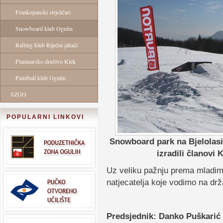
Frankopanski strjeličari
Snowboard klub Ogulin
Rafting klub Riječni jahači
Planinarsko društvo Klek
Paintball klub Ogulin
SZGO
POPULARNI LINKOVI
Snowboard park na Bjelolasic
izradili članovi
Uz veliku pažnju prema mladima
natjecatelja koje vodimo na dr
Predsjednik: Danko Puškarić