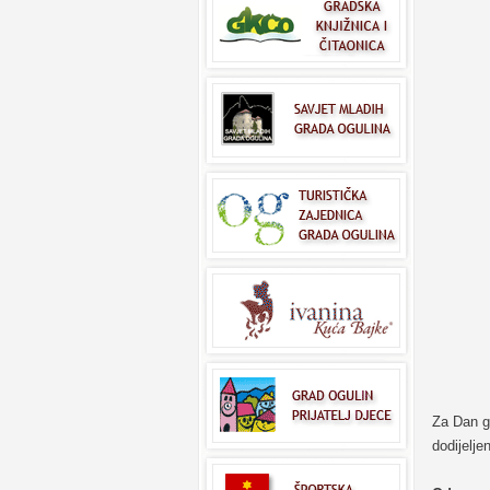
Za Dan gr
dodijelje