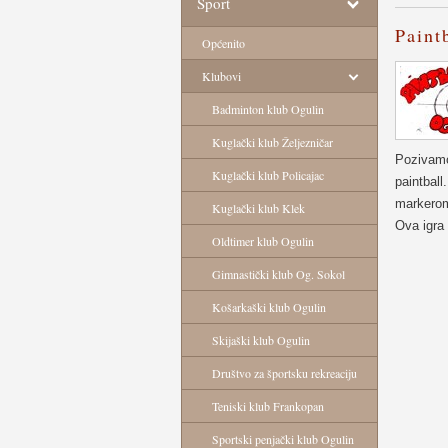
Sport
Paint
Općenito
Klubovi
Badminton klub Ogulin
Kuglački klub Željezničar
Pozivamo 
Kuglački klub Policajac
paintball
markerom 
Kuglački klub Klek
Ova igra
Oldtimer klub Ogulin
Gimnastički klub Og. Sokol
Košarkaški klub Ogulin
Skijaški klub Ogulin
Društvo za športsku rekreaciju
Teniski klub Frankopan
Sportski penjački klub Ogulin