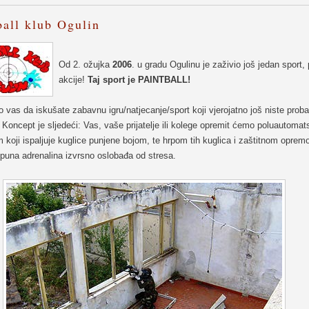
ball klub Ogulin
Od 2. ožujka
2006
. u gradu Ogulinu je zaživio još jedan sport,
akcije!
Taj sport je PAINTBALL!
vas da iskušate zabavnu igru/natjecanje/sport koji vjerojatno još niste probal
. Koncept je sljedeći: Vas, vaše prijatelje ili kolege opremit ćemo poluautoma
koji ispaljuje kuglice punjene bojom, te hrpom tih kuglica i zaštitnom oprem
 puna adrenalina izvrsno oslobađa od stresa.