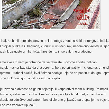
ipak ne bi bila prejednostavna, oni se mogu zavući u neki od tornjeva, leći iz
 brojnih bunkera ili barikada, čučnuti u utvrđeni rov, nepomično vrebati iz sje
uzati kroz gusto grmlje, trčati kroz šumu, ili se sakriti u građevinu..
amo sve što vam je potrebno da se okušate u ovome sportu: odličan
matski marker kao standardna oprema, boja po prihvatljivim cijenama, vrhuns
opremu, ururbani okoliš, kvalificirano osoblje koje će se pobrinuti da igra i op
orno funkcioniraju, pa čak i zaštitna odijela..
 je izvrsna aktivnost za grupu prijatelja ili korporativni team building. Paintball 
rugačiji, zabavan i učinkovit način da se poboljša timski rad; s paintballom
skusiti zajedništvo pod vatrom bez cijele one gnjavaže sa stupanjem u vojsku
i da vas zapravo upucaju.