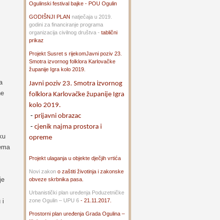
Ogulinski festival bajke - POU Ogulin
GODIŠNJI PLAN
natječaja u 2019.
godini za financiranje programa
organizacija civilnog društva -
tablični
prikaz
Projekt Susret s rijekom
Javni poziv 23.
Smotra izvornog folklora Karlovačke
županije Igra kolo 2019.
a
Javni poziv 23. Smotra izvornog
ne
folklora Karlovačke županije Igra
kolo 2019.
-
prijavni obrazac
-
cjenik najma prostora i
ku
opreme
rema
Projekt ulaganja u objekte dječjih vrtića
Novi zakon
o zaštiti životinja i zakonske
je
obveze skrbnika pasa.
Urbanistički plan uređenja Poduzetničke
 i
zone Ogulin – UPU 6
- 21.11.2017.
Prostorni plan uređenja Grada Ogulina –