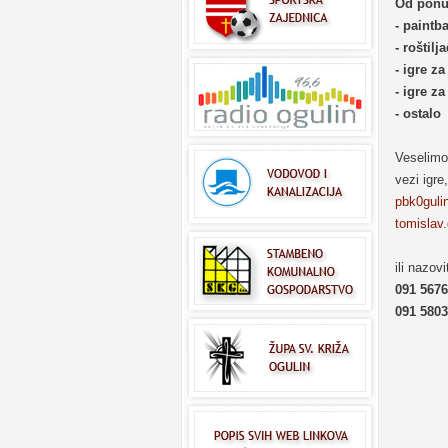
Od ponu
- paintba
- roštilj
- igre za
- igre za
- ostalo
Veselimo 
vezi igre
pbk0guli
tomislav
ili nazovi
091 5676
091 5803