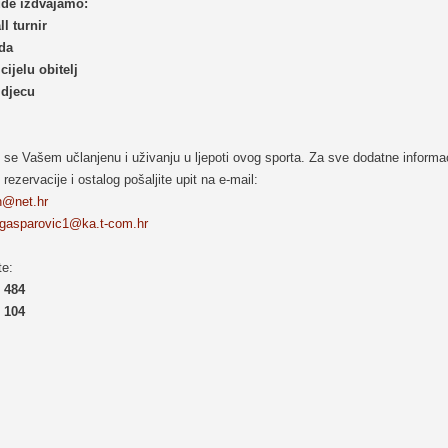
de izdvajamo:
ll turnir
ada
 cijelu obitelj
 djecu
se Vašem učlanjenu i uživanju u ljepoti ovog sporta. Za sve dodatne informac
, rezervacije i ostalog pošaljite upit na e-mail:
n@net.hr
.gasparovic1@ka.t-com.hr
te:
 484
 104