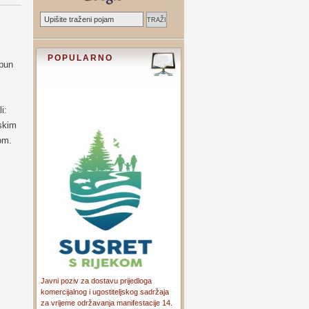
POPULARNO
 pun
i:
tskim
om.
Javni poziv za dostavu prijedloga
komercijalnog i ugostiteljskog sadržaja
za vrijeme održavanja manifestacije 14.