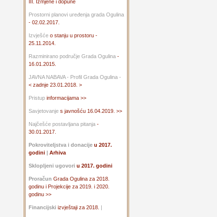
III. Izmjene i dopune
Prostorni planovi uređenja grada Ogulina
- 02.02.2017.
Izvješće
o stanju u prostoru -
25.11.2014.
Razminirano područje Grada Ogulina
-
16.01.2015.
JAVNA NABAVA - Profil Grada Ogulina -
< zadnje 23.01.2018. >
Pristup
informacijama >>
Savjetovanje
s javnošću 16.04.2019. >>
Najčešće postavljana pitanja
-
30.01.2017.
Pokroviteljstva i donacije
u 2017.
godini
|
Arhiva
Sklopljeni ugovori
u 2017. godini
Proračun
Grada Ogulina za 2018.
godinu i Projekcije za 2019. i 2020.
godinu >>
Financijski
izvještaji za 2018.
|