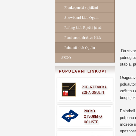
Frankopanski strjeličari
Snowboard klub Ogulin
Rafting klub Riječni jahači
Planinarsko društvo Klek
Paintball klub Ogulin
Da stvar 
SZGO
jednog od
stabla, p
POPULARNI LINKOVI
Osigurav
poluauto
zaštitnu 
besprijek
Paintball
potpuno d
možete i
opasnost