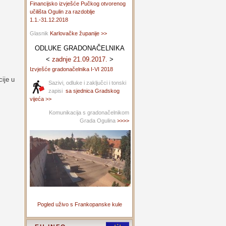
Financijsko izvješće Pučkog otvorenog
učilišta Ogulin za razdoblje
1.1.-31.12.2018
Glasnik
Karlovačke županije >>
ODLUKE GRADONAČELNIKA
<
zadnje 21.09.2017.
>
Izvješće gradonačelnika I-VI 2018
ije u
Sazivi, odluke i zaključci i tonski
zapisi
sa sjednica Gradskog
vijeća >>
Komunikacija s gradonačelnikom
Grada Ogulina
>>>>
Pogled uživo s Frankopanske kule