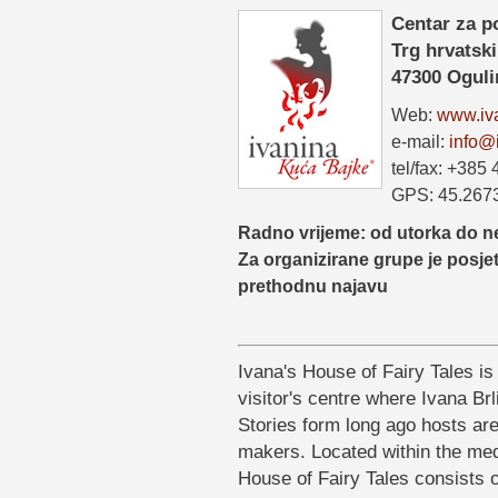
Centar za po
Trg hrvatski
47300 Oguli
Web:
www.iv
e-mail:
info@
tel/fax: +385
GPS: 45.267
Radno vrijeme: od utorka do ned
Za organizirane grupe je posj
prethodnu najavu
Ivana's House of Fairy Tales is
visitor's centre where Ivana Br
Stories form long ago hosts are 
makers. Located within the med
House of Fairy Tales consists o