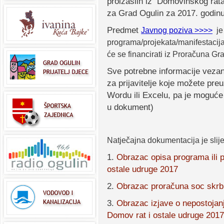
proizašlih iz Domovinskog rata 
za Grad Ogulin za 2017. godinu
Predmet
Javnog poziva >>>>
je 
programa/projekata/manifestacija 
će se financirati iz Proračuna G
Sve potrebne informacije veza
za prijavitelje koje možete pre
Wordu ili Excelu, pa je moguće
u dokument)
Natječajna dokumentacija je slij
1.
Obrazac opisa programa ili p
ostale udruge 2017
2.
Obrazac proračuna soc skrb 
3.
Obrazac izjave o nepostojanj
Domov rat i ostale udruge 2017