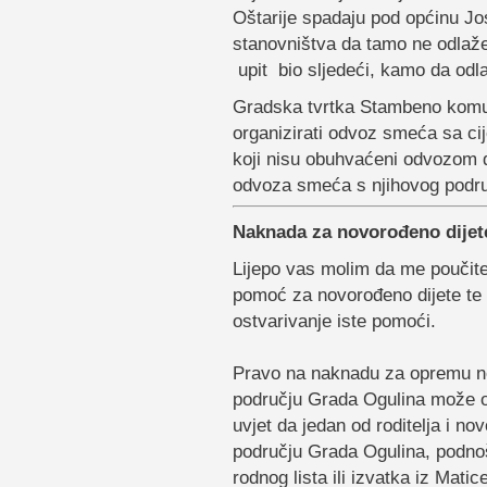
Oštarije spadaju pod općinu Jos
stanovništva da tamo ne odlaž
upit bio sljedeći, kamo da od
Gradska tvrtka Stambeno komu
organizirati odvoz smeća sa ci
koji nisu obuhvaćeni odvozom d
odvoza smeća s njihovog podru
Naknada za novorođeno dijet
Lijepo vas molim da me poučit
pomoć za novorođeno dijete te
ostvarivanje iste pomoći.
Pravo na naknadu za opremu no
području Grada Ogulina može os
uvjet da jedan od roditelja i no
području Grada Ogulina, podno
rodnog lista ili izvatka iz Matic