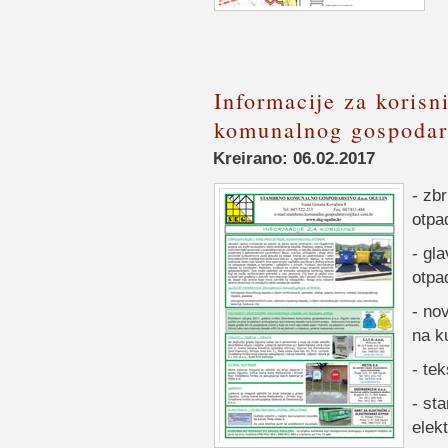
Informacije za koris
komunalnog gospodars
Kreirano: 06.02.2017
- zb
otpa
- gl
otpa
- no
na k
- tek
- sta
elek