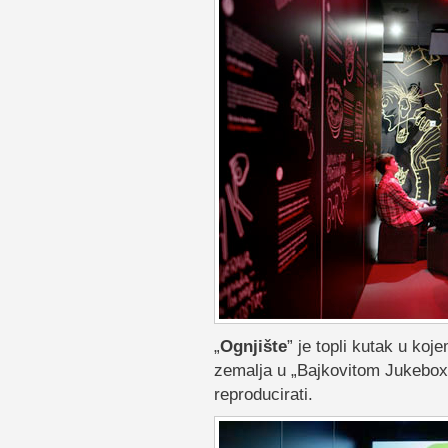
„
Ognjište
” je topli kutak u koj
zemalja u „Bajkovitom Jukebox-
reproducirati.