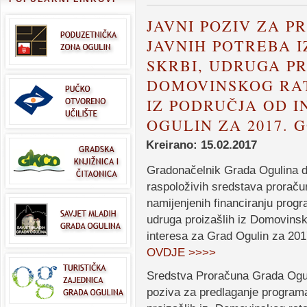
JAVNI POZIV ZA 
JAVNIH POTREBA I
SKRBI, UDRUGA PR
DOMOVINSKOG RAT
IZ PODRUČJA OD 
OGULIN ZA 2017. 
Kreirano: 15.02.2017
Gradonačelnik Grada Ogulina d
raspoloživih sredstava prorač
namijenjenih financiranju progr
udruga proizašlih iz Domovinsko
interesa za Grad Ogulin za 2017
OVDJE >>>>
Sredstva Proračuna Grada Ogul
poziva za predlaganje programa