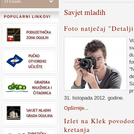
O Gradu
Savjet mladih
POPULARNI LINKOVI
Foto natječaj "Detalj
Vo
sv
du
fo
"N
de
Sa
pr
31. listopada 2012. godine.
Opširnije...
Izlet na Klek povodo
kretanja