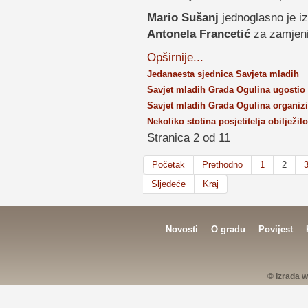
Mario Sušanj
jednoglasno je i
Antonela Francetić
za zamjeni
Opširnije...
Jedanaesta sjednica Savjeta mladih
Savjet mladih Grada Ogulina ugostio
Savjet mladih Grada Ogulina organizi
Nekoliko stotina posjetitelja obilježil
Stranica 2 od 11
Početak
Prethodno
1
2
Sljedeće
Kraj
Novosti
O gradu
Povijest
© Izrada w