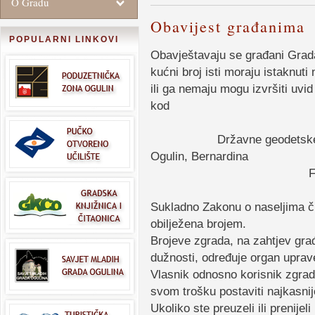
O Gradu
Obavijest građanima
POPULARNI LINKOVI
Obavještavaju se građani Grada
kućni broj isti moraju istaknuti
ili ga nemaju mogu izvršiti uvid 
kod
Državne geodetske uprave
Ogulin, Bernardina
Frankopana 11, Og
Sukladno Zakonu o naseljima č
obilježena brojem.
Brojeve zgrada, na zahtjev građ
dužnosti, određuje organ upra
Vlasnik odnosno korisnik zgrad
svom trošku postaviti najkasnij
Ukoliko ste preuzeli ili prenijeli