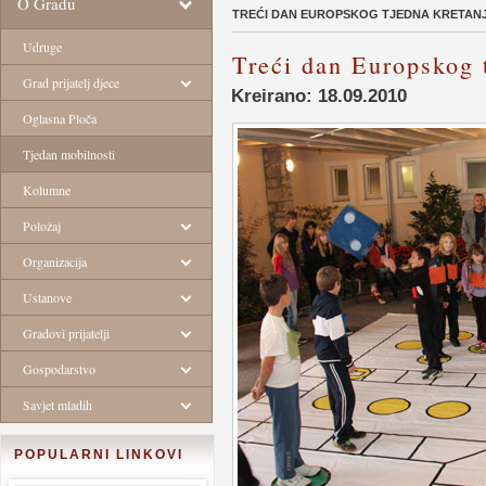
O Gradu
TREĆI DAN EUROPSKOG TJEDNA KRETAN
Udruge
Treći dan Europskog 
Grad prijatelj djece
Kreirano: 18.09.2010
Oglasna Ploča
Tjedan mobilnosti
Kolumne
Položaj
Organizacija
Ustanove
Gradovi prijatelji
Gospodarstvo
Savjet mladih
POPULARNI LINKOVI