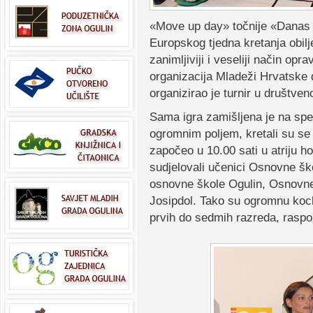
«Move up day» točnije «Danas s
Europskog tjedna kretanja obilj
zanimljiviji i veseliji način o
organizacija Mladeži Hrvatske
organizirao je turnir u društveno
Sama igra zamišljena je na spe
ogromnim poljem, kretali su se 
započeo u 10.00 sati u atriju h
sudjelovali učenici Osnovne šk
osnovne škole Ogulin, Osnovne
Josipdol. Tako su ogromnu kocku
prvih do sedmih razreda, raspo