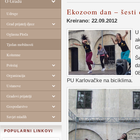
O Gradu
Ekozoom dan – šesti 
Udruge
Kreirano: 22.09.2012
Grad prijatelj djece
U 
Oglasna Ploča
ak
Tjedan mobilnosti
G
Kolumne
Še
da
Položaj
08
Organizacija
PU Karlovačke na biciklima.
Ustanove
Gradovi prijatelji
Gospodarstvo
Savjet mladih
POPULARNI LINKOVI