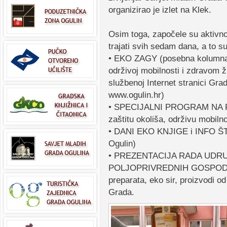
organizirao je izlet na Klek.
Osim toga, započele su aktivno
trajati svih sedam dana, a to su
• EKO ZAGY (posebna kolumn
održivoj mobilnosti i zdravom ž
službenoj Internet stranici Gra
www.ogulin.hr)
• SPECIJALNI PROGRAM NA R
zaštitu okoliša, održivu mobilno
• DANI EKO KNJIGE i INFO ŠTA
Ogulin)
• PREZENTACIJA RADA UDRU
POLJOPRIVREDNIH GOSPODARST
preparata, eko sir, proizvodi od
Grada.