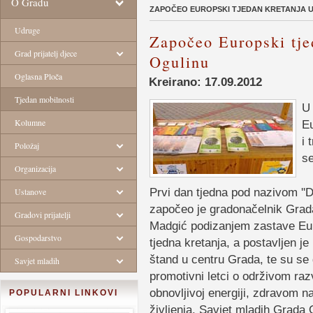
O Gradu
ZAPOČEO EUROPSKI TJEDAN KRETANJA 
Udruge
Započeo Europski tje
Grad prijatelj djece
Ogulinu
Oglasna Ploča
Kreirano: 17.09.2012
Tjedan mobilnosti
U 
Kolumne
Eu
i 
Položaj
se
Organizacija
Prvi dan tjedna pod nazivom ''D
Ustanove
započeo je gradonačelnik Grad
Gradovi prijatelji
Madgić podizanjem zastave E
Gospodarstvo
tjedna kretanja, a postavljen je 
štand u centru Grada, te su se di
Savjet mladih
promotivni letci o održivom raz
obnovljivoj energiji, zdravom n
POPULARNI LINKOVI
življenja. Savjet mladih Grada 