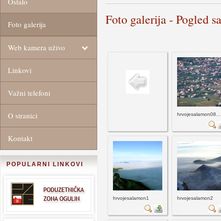
Ostalo
Foto galerija - Pogled s
Foto galerija
Web kamera uživo
Linkovi
Važni telefoni
O stranici
hrvojesalamon08...
Kontakt
POPULARNI LINKOVI
hrvojesalamon1
hrvojesalamon2