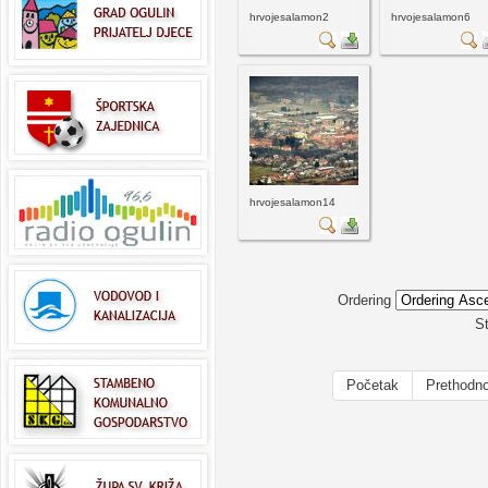
hrvojesalamon2
hrvojesalamon6
hrvojesalamon14
Ordering
St
Početak
Prethodn