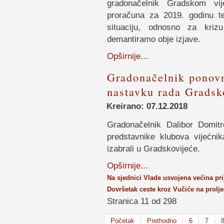
gradonačelnik Gradskom vij
proračuna za 2019. godinu te
situaciju, odnosno za kri
demantiramo obje izjave.
Opširnije...
Gradonačelnik ponovn
nastavku rada Gradsk
Kreirano: 07.12.2018
Gradonačelnik Dalibor Domit
predstavnike klubova vijećnik
izabrali u Gradskovijeće.
Opširnije...
Na sjednici Vlade usvojena većina pr
Dovršetak ceste kroz Vučiće na prolj
Stranica 11 od 298
Početak
Prethodno
6
7