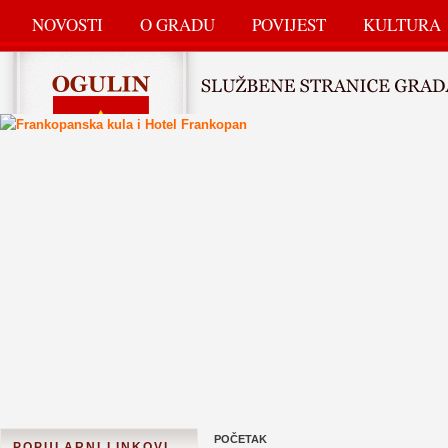
NOVOSTI
O GRADU
POVIJEST
KULTURA
POČETAK
POPULARNI LINKOVI