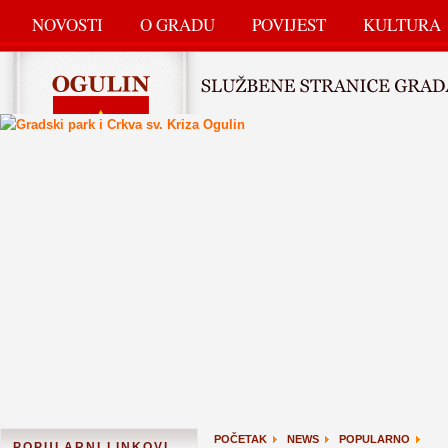
NOVOSTI
O GRADU
POVIJEST
KULTURA
POČETAK
NEWS
POPULARNO
POPULARNI LINKOVI