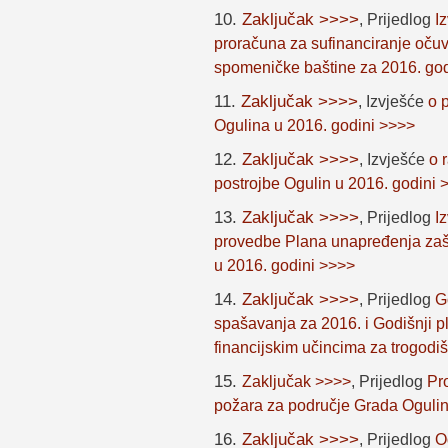
10.
Zaključak >>>>
,
Prijedlog
I
proračuna za sufinanciranje očuv
spomeničke baštine za 2016. go
11.
Zaključak >>>>
,
Izvješće
o 
Ogulina u 2016. godini >>>>
12.
Zaključak >>>>
,
Izvješće
o 
postrojbe Ogulin u 2016. godini 
13.
Zaključak >>>>
,
Prijedlog
I
provedbe Plana unapređenja zašt
u 2016. godini >>>>
14.
Zaključak >>>>
,
Prijedlog
G
spašavanja za 2016. i Godišnji pl
financijskim učincima za trogodi
15.
Zaključak >>>>
,
Prijedlog
Pr
požara za područje Grada Oguli
16.
Zaključak >>>>
,
Prijedlog
O