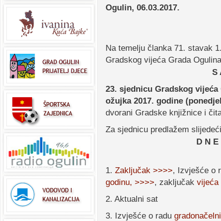
Ogulin, 06.03.2017.
Na temelju članka 71. stavak 1.
Gradskog vijeća Grada Ogulin
S 
23. sjednicu Gradskog vijeća
ožujk
a
2017. godine
(ponedjel
dvorani Gradske knjižnice i či
Za sjednicu predlažem slijedeći
D N E
1.
Zaključak >>>>
, Izvješće o
godinu, >>>>
, zaključak
vijeća
2. Aktualni sat
3. Izvješće o radu
gradonačelni