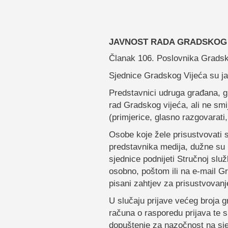
JAVNOST RADA GRADSKOG 
Članak 106. Poslovnika Gradsk
Sjednice Gradskog Vijeća su j
Predstavnici udruga građana, gr
rad Gradskog vijeća, ali ne smij
(primjerice, glasno razgovarati, 
Osobe koje žele prisustvovati 
predstavnika medija, dužne su n
sjednice podnijeti Stručnoj slu
osobno, poštom ili na e-mail 
pisani zahtjev za prisustvovan
U slučaju prijave većeg broja g
računa o rasporedu prijava te s
dopuštenje za nazočnost na sje