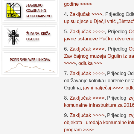
godine >>>>
4.
,
Zaključak >>>>
Prijedlog Od
upisu djece u Dječji vrtić „Bistra
5.
Zaključak >>>>
, Prijedlog
Od
javne ustanove Pučko otvoreno
6.
Zaključak >>>>
, Prijedlog
Od
Zavičajnog muzeja Ogulin iz sa
>>>>
,
odluka >>>
7.
Zaključak >>>>
,
Prijedlog Od
održavanje kolnika i opreme ner
Ogulina
,
javni natječaj >>>>
,
odl
8.
Zaključak >>>>
,
Prijedlog
Iz
komunalne infrastrukture za 201
9.
Zaključak >>>>
,
Prijedlog
Izv
objekata i uređaja komunalne inf
program >>>>