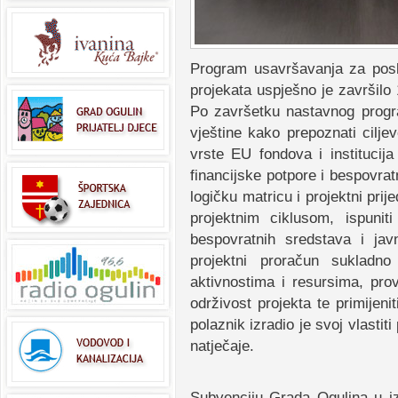
Program usavršavanja za poslo
projekata uspješno je završilo
Po završetku nastavnog progra
vještine kako prepoznati ciljev
vrste EU fondova i institucij
financijske potpore i bespovratn
logičku matricu i projektni pri
projektnim ciklusom, ispunit
bespovratnih sredstava i ja
projektni proračun sukladno 
aktivnostima i resursima, provo
održivost projekta te primijeni
polaznik izradio je svoj vlastit
natječaje.
Subvenciju Grada Ogulina u i