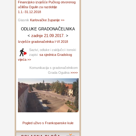
Financijsko izvješće Pučkog otvorenog
učilišta Ogulin za razdoblje
1.1.-31.12.2018
Glasnik
Karlovačke županije >>
ODLUKE GRADONAČELNIKA
<
zadnje 21.09.2017.
>
Izvješće gradonačelnika I-VI 2018
Sazivi, odluke i zaključci i tonski
zapisi
sa sjednica Gradskog
vijeća >>
Komunikacija s gradonačelnikom
Grada Ogulina
>>>>
Pogled uživo s Frankopanske kule