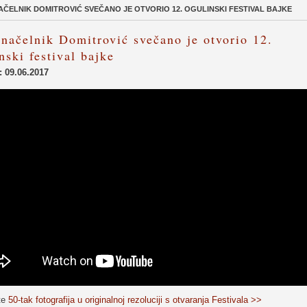
ČELNIK DOMITROVIĆ SVEČANO JE OTVORIO 12. OGULINSKI FESTIVAL BAJKE
načelnik Domitrović svečano je otvorio 12.
nski festival bajke
: 09.06.2017
te
50-tak fotografija u originalnoj rezoluciji s otvaranja Festivala >>