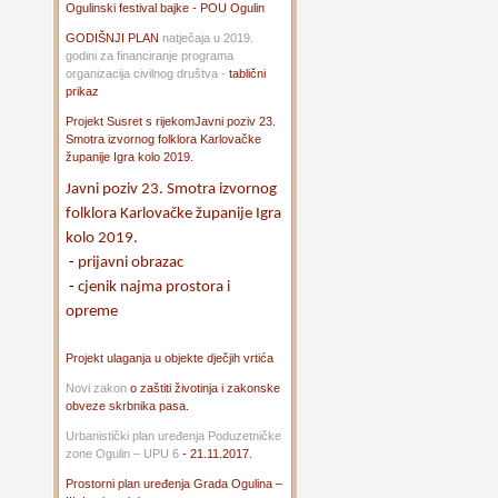
Ogulinski festival bajke - POU Ogulin
GODIŠNJI PLAN
natječaja u 2019.
godini za financiranje programa
organizacija civilnog društva -
tablični
prikaz
Projekt Susret s rijekom
Javni poziv 23.
Smotra izvornog folklora Karlovačke
županije Igra kolo 2019.
Javni poziv 23. Smotra izvornog
folklora Karlovačke županije Igra
kolo 2019.
-
prijavni obrazac
-
cjenik najma prostora i
opreme
Projekt ulaganja u objekte dječjih vrtića
Novi zakon
o zaštiti životinja i zakonske
obveze skrbnika pasa.
Urbanistički plan uređenja Poduzetničke
zone Ogulin – UPU 6
- 21.11.2017.
Prostorni plan uređenja Grada Ogulina –