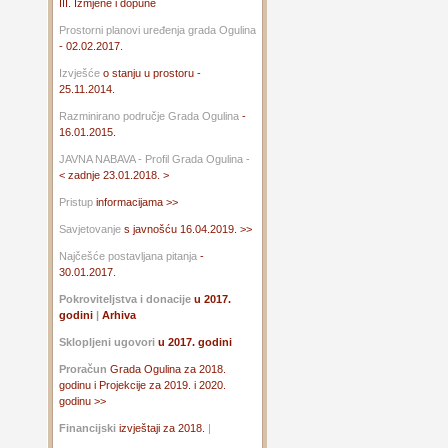
III. Izmjene i dopune
Prostorni planovi uređenja grada Ogulina
- 02.02.2017.
Izvješće
o stanju u prostoru -
25.11.2014.
Razminirano područje Grada Ogulina
-
16.01.2015.
JAVNA NABAVA - Profil Grada Ogulina -
< zadnje 23.01.2018. >
Pristup
informacijama >>
Savjetovanje
s javnošću 16.04.2019. >>
Najčešće postavljana pitanja
-
30.01.2017.
Pokroviteljstva i donacije
u 2017.
godini
|
Arhiva
Sklopljeni ugovori
u 2017. godini
Proračun
Grada Ogulina za 2018.
godinu i Projekcije za 2019. i 2020.
godinu >>
Financijski
izvještaji za 2018.
|