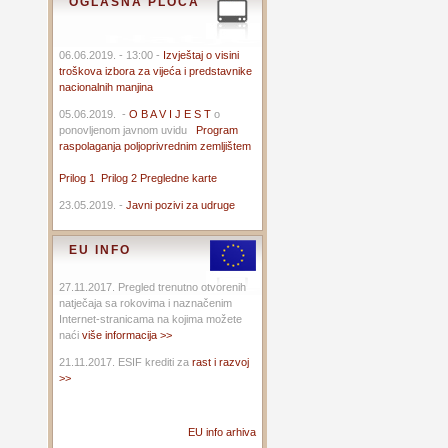
OGLASNA PLOČA
06.06.2019. - 13:00 -
Izvještaj o visini
troškova izbora za vijeća i predstavnike
nacionalnih manjina
05.06.2019. -
O B A V I J E S T
o
ponovljenom javnom uvidu
Program
raspolaganja poljoprivrednim zemljištem
Prilog 1
Prilog 2
Pregledne karte
23.05.2019. -
Javni pozivi za udruge
EU INFO
27.11.2017. Pregled trenutno otvorenih
natječaja sa rokovima i naznačenim
Internet-stranicama na kojima možete
naći
više informacija >>
21.11.2017. ESIF krediti za
rast i razvoj
>>
EU info arhiva