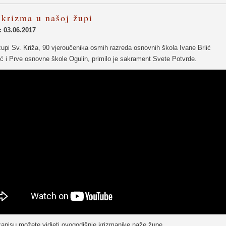
 krizma u našoj župi
: 03.06.2017
upi Sv. Križa, 90 vjeroučenika osmih razreda osnovnih škola Ivane Brlić
ć i Prve osnovne škole Ogulin, primilo je sakrament Svete Potvrde.
zapisu možete vidjeti ovogodišnje krizmanike naže župe.