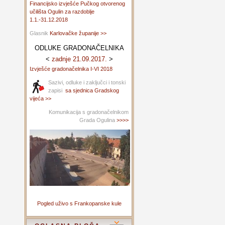
Financijsko izvješće Pučkog otvorenog
učilišta Ogulin za razdoblje
1.1.-31.12.2018
Glasnik
Karlovačke županije >>
ODLUKE GRADONAČELNIKA
<
zadnje 21.09.2017.
>
Izvješće gradonačelnika I-VI 2018
Sazivi, odluke i zaključci i tonski
zapisi
sa sjednica Gradskog
vijeća >>
Komunikacija s gradonačelnikom
Grada Ogulina
>>>>
Pogled uživo s Frankopanske kule