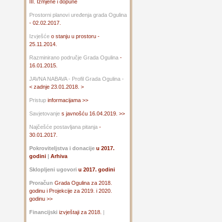
III. Izmjene i dopune
Prostorni planovi uređenja grada Ogulina
- 02.02.2017.
Izvješće
o stanju u prostoru -
25.11.2014.
Razminirano područje Grada Ogulina
-
16.01.2015.
JAVNA NABAVA - Profil Grada Ogulina -
< zadnje 23.01.2018. >
Pristup
informacijama >>
Savjetovanje
s javnošću 16.04.2019. >>
Najčešće postavljana pitanja
-
30.01.2017.
Pokroviteljstva i donacije
u 2017.
godini
|
Arhiva
Sklopljeni ugovori
u 2017. godini
Proračun
Grada Ogulina za 2018.
godinu i Projekcije za 2019. i 2020.
godinu >>
Financijski
izvještaji za 2018.
|