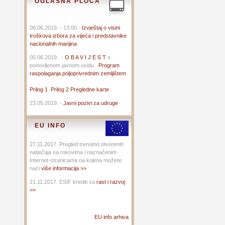
OGLASNA PLOČA
06.06.2019. - 13:00 -
Izvještaj o visini
troškova izbora za vijeća i predstavnike
nacionalnih manjina
05.06.2019. -
O B A V I J E S T
o
ponovljenom javnom uvidu
Program
raspolaganja poljoprivrednim zemljištem
Prilog 1
Prilog 2
Pregledne karte
23.05.2019. -
Javni pozivi za udruge
EU INFO
27.11.2017. Pregled trenutno otvorenih
natječaja sa rokovima i naznačenim
Internet-stranicama na kojima možete
naći
više informacija >>
21.11.2017. ESIF krediti za
rast i razvoj
>>
EU info arhiva