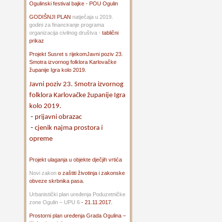
Ogulinski festival bajke - POU Ogulin
GODIŠNJI PLAN
natječaja u 2019.
godini za financiranje programa
organizacija civilnog društva -
tablični
prikaz
Projekt Susret s rijekom
Javni poziv 23.
Smotra izvornog folklora Karlovačke
županije Igra kolo 2019.
Javni poziv 23. Smotra izvornog
folklora Karlovačke županije Igra
kolo 2019.
-
prijavni obrazac
-
cjenik najma prostora i
opreme
Projekt ulaganja u objekte dječjih vrtića
Novi zakon
o zaštiti životinja i zakonske
obveze skrbnika pasa.
Urbanistički plan uređenja Poduzetničke
zone Ogulin – UPU 6
- 21.11.2017.
Prostorni plan uređenja Grada Ogulina –