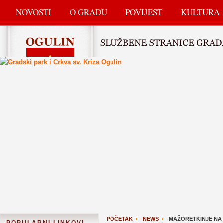
NOVOSTI
O GRADU
POVIJEST
KULTURA
POČETAK
NEWS
MAŽORETKINJE NA
POPULARNI LINKOVI